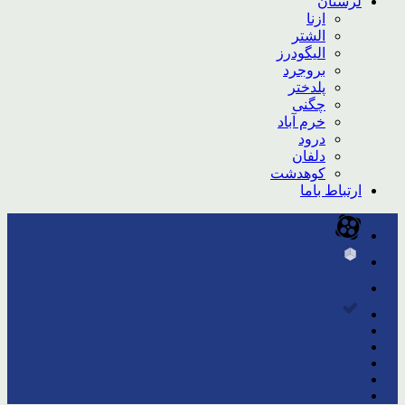
لرستان
ازنا
الشتر
الیگودرز
بروجرد
پلدختر
چگنی
خرم آباد
درود
دلفان
کوهدشت
ارتباط باما