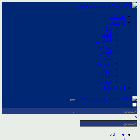
خــــانه
لرستان
ازنا
الشتر
الیگودرز
بروجرد
پلدختر
چگنی
خرم آباد
درود
دلفان
کوهدشت
ارتباط باما
×
خــــانه