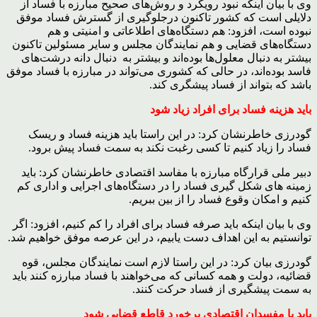
وی با بیان اینکه نبود رویکرد و روش‌های صحیح مبارزه با فساد از
دلایلی است که کشور تاکنون درجلوگیری از گسترش فساد موفق
نبوده است، افزود: هم دستگاه‌های اطلاعاتی و امنیتی و هم
دستگاه‌های قضایی و هم نمایندگان مجلس و سایر مسئولین تاکنون
بیشتر به دنبال معلول‌ها بوده‌اند و بیشتر به دنبال دانه درشت‌های
فاسد بوده‌اند، در حالی که کشوری می‌تواند در مبارزه با فساد موفق
باشد که بتواند از فساد پیشگری کند.
باید هزینه فساد برای افراد زیاد شود
گودرزی خاطرنشان کرد: در این راستا باید هزینه فساد و ریسک
فساد را زیاد کنیم تا کسی رغبت نکند به سمت فساد پیش برود.
دبیر ملی قرارگاه مبارزه با مفاسد اقتصادی خاطرنشان کرد: باید
زمینه های شکل گیری فساد را در دستگاه‌های اجرایی و اداری کم
کنیم و امکان وقوع فساد را از بین ببریم.
وی با بیان اینکه باید صرفه فساد برای افراد را کم کنیم، افزود: اگر
توانستیم به این اهداف دست یابیم، در این عرصه موفق خواهیم شد.
گودرزی بیان کرد: در این راستا لازم است نمایندگان مجلس، قوه
قضائیه، دولت و همه کسانی که می‌خواهند با فساد مبارزه کنند باید
به سمت پیشگیری از فساد حرکت کنند.
باید با مفسدان اقتصادی برخورد قاطع قضایی شود