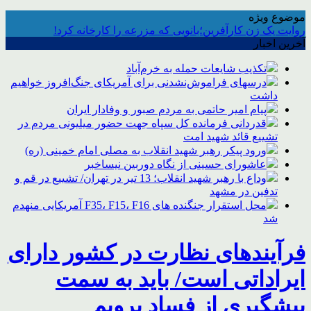
موضوع ویژه
روایت یک زن کارآفرین؛بانویی که مزرعه را کارخانه کرد!
آخرین اخبار
تکذیب شایعات حمله به خرم‌آباد
درسهای فراموش‌نشدنی برای آمریکای جنگ‌افروز خواهیم
داشت
پیام امیر حاتمی به مردم صبور و وفادار ایران
قدردانی فرمانده کل سپاه جهت حضور میلیونی مردم در
تشییع قائد شهید امت
ورود پیکر رهبر شهید انقلاب به مصلی امام خمینی (ره)
عاشورای حسینی از نگاه دوربین نیساخبر
وداع با رهبر شهید انقلاب؛ 13 تیر در تهران/ تشییع در قم و
تدفین در مشهد
محل استقرار جنگنده های F35، F15، F16 آمریکایی منهدم
شد
فرآیندهای نظارت در کشور دارای
ایراداتی است/ باید به سمت
پیشگیری از فساد برویم