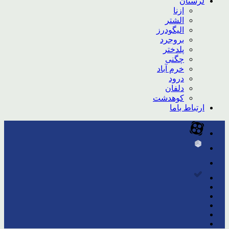
لرستان
ازنا
الشتر
الیگودرز
بروجرد
پلدختر
چگنی
خرم آباد
درود
دلفان
کوهدشت
ارتباط باما