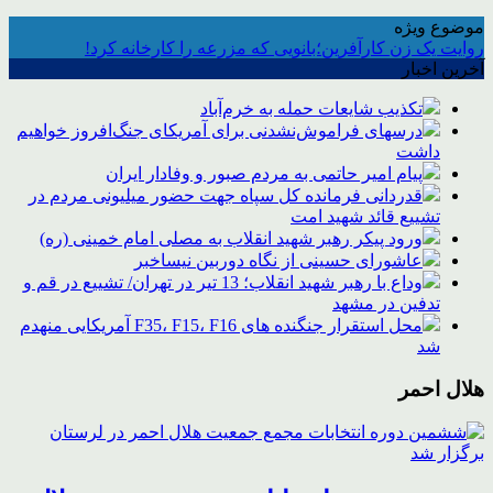
موضوع ویژه
روایت یک زن کارآفرین؛بانویی که مزرعه را کارخانه کرد!
آخرین اخبار
تکذیب شایعات حمله به خرم‌آباد
درسهای فراموش‌نشدنی برای آمریکای جنگ‌افروز خواهیم
داشت
پیام امیر حاتمی به مردم صبور و وفادار ایران
قدردانی فرمانده کل سپاه جهت حضور میلیونی مردم در
تشییع قائد شهید امت
ورود پیکر رهبر شهید انقلاب به مصلی امام خمینی (ره)
عاشورای حسینی از نگاه دوربین نیساخبر
وداع با رهبر شهید انقلاب؛ 13 تیر در تهران/ تشییع در قم و
تدفین در مشهد
محل استقرار جنگنده های F35، F15، F16 آمریکایی منهدم
شد
هلال احمر