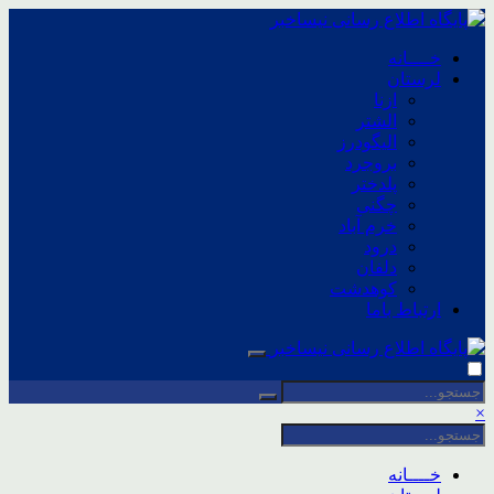
خــــانه
لرستان
ازنا
الشتر
الیگودرز
بروجرد
پلدختر
چگنی
خرم آباد
درود
دلفان
کوهدشت
ارتباط باما
×
خــــانه