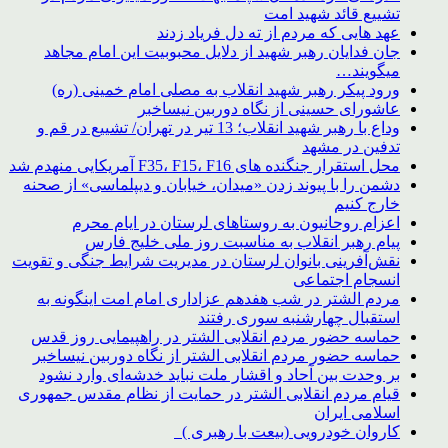
تشییع قائد شهید امت
عهد هایی که مردم از ته دل فریاد زدند
جان فدایان رهبر شهید از دلایل محبوبیت این امام مجاهد
میگویند…
ورود پیکر رهبر شهید انقلاب به مصلی امام خمینی (ره)
عاشورای حسینی از نگاه دوربین نیساخبر
وداع با رهبر شهید انقلاب؛ 13 تیر در تهران/ تشییع در قم و
تدفین در مشهد
محل استقرار جنگنده های F35، F15، F16 آمریکایی منهدم شد
دشمن را با پیوند زدن «میدان، خیابان و دیپلماسی» از صحنه
خارج کنیم
اعزام روحانیون به روستاهای لرستان در ایام محرم
پیام رهبر انقلاب به مناسبت روز ملی خلیج فارس
نقش‌آفرینی بانوان لرستان در مدیریت شرایط جنگی و تقویت
انسجام اجتماعی
مردم الشتر در شب هفدهم عزاداری امام امت اینگونه به
استقبال چهارشنبه سوری رفتند
حماسه حضور مردم انقلابی الشتر در راهپیمایی روز قدس
حماسه حضور مردم انقلابی الشتر از نگاه دوربین نیساخبر
بر وحدت بین آحاد و اقشار ملت نباید خدشه‌ای وارد نشود
قیام مردم انقلابی الشتر در حمایت از نظام مقدس جمهوری
اسلامی ایران
کاروان خودرویی (بیعت با رهبری )