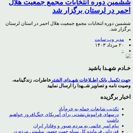
ششمین دوره انتخابات مجمع جمعیت هلال
احمر در لرستان برگزار شد
ششمین دوره انتخابات مجمع جمعیت هلال احمر در استان لرستان
برگزار شد.
مدیر وب سایت
۲۰ مرداد ۱۴۰۳
۰
خـادم شهـدا باشید
جهت تکمیل بانک اطـلاعات شهـدای الشتر
خاطرات، زندگینامه،
وصیت نامه و تصاویر
شــهدا
را ارسال نمایید
اخبار برگزیده
تکذیب شایعات حمله به خرم‌آباد
درسهای فراموش‌نشدنی برای آمریکای جنگ‌افروز خواهیم
داشت
پیام امیر حاتمی به مردم صبور و وفادار ایران
قدردانی فرمانده کل سپاه جهت حضور میلیونی مردم در