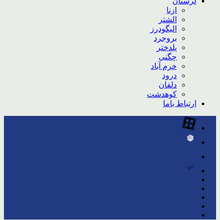
لرستان
ازنا
الشتر
الیگودرز
بروجرد
پلدختر
چگنی
خرم آباد
درود
دلفان
کوهدشت
ارتباط باما