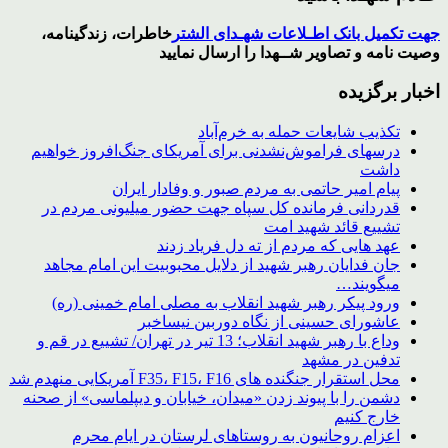
جهت تکمیل بانک اطـلاعات شهـدای الشتر
خاطرات، زندگینامه،
وصیت نامه و تصاویر
شــهدا
را ارسال نمایید
اخبار برگزیده
تکذیب شایعات حمله به خرم‌آباد
درسهای فراموش‌نشدنی برای آمریکای جنگ‌افروز خواهیم
داشت
پیام امیر حاتمی به مردم صبور و وفادار ایران
قدردانی فرمانده کل سپاه جهت حضور میلیونی مردم در
تشییع قائد شهید امت
عهد هایی که مردم از ته دل فریاد زدند
جان فدایان رهبر شهید از دلایل محبوبیت این امام مجاهد
میگویند…
ورود پیکر رهبر شهید انقلاب به مصلی امام خمینی (ره)
عاشورای حسینی از نگاه دوربین نیساخبر
وداع با رهبر شهید انقلاب؛ 13 تیر در تهران/ تشییع در قم و
تدفین در مشهد
محل استقرار جنگنده های F35، F15، F16 آمریکایی منهدم شد
دشمن را با پیوند زدن «میدان، خیابان و دیپلماسی» از صحنه
خارج کنیم
اعزام روحانیون به روستاهای لرستان در ایام محرم