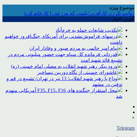
موضوع ویژه
روایت یک زن کارآفرین؛بانویی که مزرعه را کارخانه کرد!
آخرین اخبار
تکذیب شایعات حمله به خرم‌آباد
درسهای فراموش‌نشدنی برای آمریکای جنگ‌افروز خواهیم
داشت
پیام امیر حاتمی به مردم صبور و وفادار ایران
قدردانی فرمانده کل سپاه جهت حضور میلیونی مردم در
تشییع قائد شهید امت
ورود پیکر رهبر شهید انقلاب به مصلی امام خمینی (ره)
عاشورای حسینی از نگاه دوربین نیساخبر
وداع با رهبر شهید انقلاب؛ 13 تیر در تهران/ تشییع در قم و
تدفین در مشهد
محل استقرار جنگنده های F35، F15، F16 آمریکایی منهدم
شد
×
Telegram