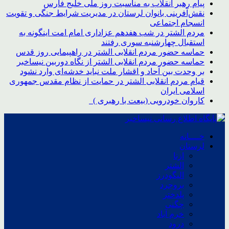
پیام رهبر انقلاب به مناسبت روز ملی خلیج فارس
نقش‌آفرینی بانوان لرستان در مدیریت شرایط جنگی و تقویت
انسجام اجتماعی
مردم الشتر در شب هفدهم عزاداری امام امت اینگونه به
استقبال چهارشنبه سوری رفتند
حماسه حضور مردم انقلابی الشتر در راهپیمایی روز قدس
حماسه حضور مردم انقلابی الشتر از نگاه دوربین نیساخبر
بر وحدت بین آحاد و اقشار ملت نباید خدشه‌ای وارد نشود
قیام مردم انقلابی الشتر در حمایت از نظام مقدس جمهوری
اسلامی ایران
کاروان خودرویی (بیعت با رهبری )
خــــانه
لرستان
ازنا
الشتر
الیگودرز
بروجرد
پلدختر
چگنی
خرم آباد
درود