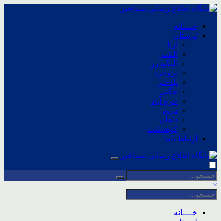
خــــانه
لرستان
ازنا
الشتر
الیگودرز
بروجرد
پلدختر
چگنی
خرم آباد
درود
دلفان
کوهدشت
ارتباط باما
×
خــــانه