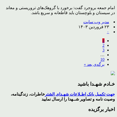
امام جمعه بروجرد گفت: برخورد با گروهک‌های تروریستی و معاند
در سیستان و بلوچستان باید قاطعانه و سریع باشد.
مدیر وب سایت
۲۳ فروردین ۱۴۰۳
۰
1
2
3
…
10
برگه‌ی بعد »
خـادم شهـدا باشید
جهت تکمیل بانک اطـلاعات شهـدای الشتر
خاطرات، زندگینامه،
وصیت نامه و تصاویر
شــهدا
را ارسال نمایید
اخبار برگزیده