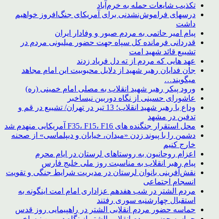
تکذیب شایعات حمله به خرم‌آباد
درسهای فراموش‌نشدنی برای آمریکای جنگ‌افروز خواهیم
داشت
پیام امیر حاتمی به مردم صبور و وفادار ایران
قدردانی فرمانده کل سپاه جهت حضور میلیونی مردم در
تشییع قائد شهید امت
عهد هایی که مردم از ته دل فریاد زدند
جان فدایان رهبر شهید از دلایل محبوبیت این امام مجاهد
میگویند…
ورود پیکر رهبر شهید انقلاب به مصلی امام خمینی (ره)
عاشورای حسینی از نگاه دوربین نیساخبر
وداع با رهبر شهید انقلاب؛ 13 تیر در تهران/ تشییع در قم و
تدفین در مشهد
محل استقرار جنگنده های F35، F15، F16 آمریکایی منهدم شد
دشمن را با پیوند زدن «میدان، خیابان و دیپلماسی» از صحنه
خارج کنیم
اعزام روحانیون به روستاهای لرستان در ایام محرم
پیام رهبر انقلاب به مناسبت روز ملی خلیج فارس
نقش‌آفرینی بانوان لرستان در مدیریت شرایط جنگی و تقویت
انسجام اجتماعی
مردم الشتر در شب هفدهم عزاداری امام امت اینگونه به
استقبال چهارشنبه سوری رفتند
حماسه حضور مردم انقلابی الشتر در راهپیمایی روز قدس
حماسه حضور مردم انقلابی الشتر از نگاه دوربین نیساخبر