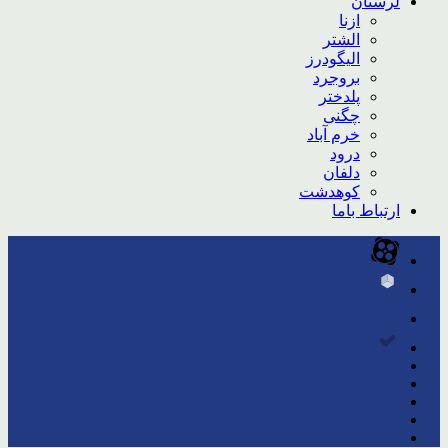
لرستان
ازنا
الشتر
الیگودرز
بروجرد
پلدختر
چگنی
خرم آباد
درود
دلفان
کوهدشت
ارتباط باما