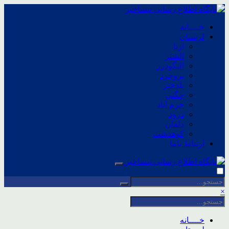
خــــانه
لرستان
ازنا
الشتر
الیگودرز
بروجرد
پلدختر
چگنی
خرم آباد
درود
دلفان
کوهدشت
ارتباط باما
×
خــــانه