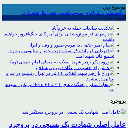
موضوع ویژه
روایت یک زن کارآفرین؛بانویی که مزرعه را کارخانه کرد!
آخرین اخبار
تکذیب شایعات حمله به خرم‌آباد
درسهای فراموش‌نشدنی برای آمریکای جنگ‌افروز خواهیم
داشت
پیام امیر حاتمی به مردم صبور و وفادار ایران
قدردانی فرمانده کل سپاه جهت حضور میلیونی مردم در
تشییع قائد شهید امت
ورود پیکر رهبر شهید انقلاب به مصلی امام خمینی (ره)
عاشورای حسینی از نگاه دوربین نیساخبر
وداع با رهبر شهید انقلاب؛ 13 تیر در تهران/ تشییع در قم و
تدفین در مشهد
محل استقرار جنگنده های F35، F15، F16 آمریکایی منهدم
شد
بروجرد
عامل اصلی شهادت یک بسیجی در بروجرد