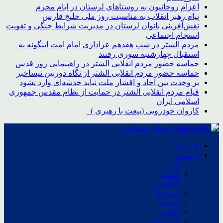
اعزام روحانیون به روستاهای لرستان در ایام محرم
پیام رهبر انقلاب به مناسبت روز ملی خلیج فارس
نقش‌آفرینی بانوان لرستان در مدیریت شرایط جنگی و تقویت
انسجام اجتماعی
مردم الشتر در شب هفدهم عزاداری امام امت اینگونه به
استقبال چهارشنبه سوری رفتند
حماسه حضور مردم انقلابی الشتر در راهپیمایی روز قدس
حماسه حضور مردم انقلابی الشتر از نگاه دوربین نیساخبر
بر وحدت بین آحاد و اقشار ملت نباید خدشه‌ای وارد نشود
قیام مردم انقلابی الشتر در حمایت از نظام مقدس جمهوری
اسلامی ایران
کاروان خودرویی (بیعت با رهبری )
خــــانه
لرستان
ازنا
الشتر
الیگودرز
بروجرد
پلدختر
چگنی
خرم آباد