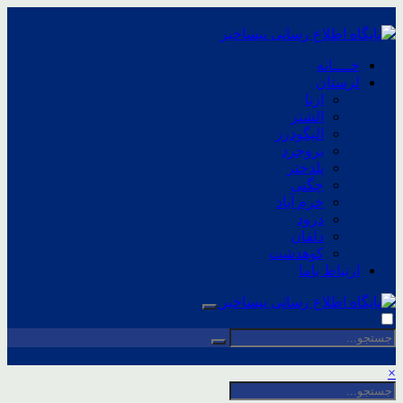
خــــانه
لرستان
ازنا
الشتر
الیگودرز
بروجرد
پلدختر
چگنی
خرم آباد
درود
دلفان
کوهدشت
ارتباط باما
×