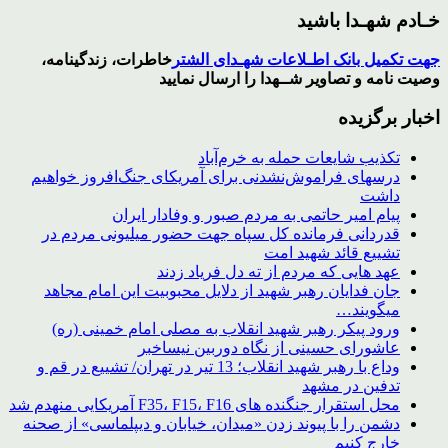
از
خـادم شهـدا باشید
تلویزیون
جهت تکمیل بانک اطـلاعات شهـدای الشتر
خاطرات، زندگینامه،
وصیت نامه و تصاویر
شــهدا
را ارسال نمایید
اخبار برگزیده
تکذیب شایعات حمله به خرم‌آباد
درسهای فراموش‌نشدنی برای آمریکای جنگ‌افروز خواهیم
داشت
پیام امیر حاتمی به مردم صبور و وفادار ایران
قدردانی فرمانده کل سپاه جهت حضور میلیونی مردم در
تشییع قائد شهید امت
عهد هایی که مردم از ته دل فریاد زدند
جان فدایان رهبر شهید از دلایل محبوبیت این امام مجاهد
میگویند…
ورود پیکر رهبر شهید انقلاب به مصلی امام خمینی (ره)
عاشورای حسینی از نگاه دوربین نیساخبر
وداع با رهبر شهید انقلاب؛ 13 تیر در تهران/ تشییع در قم و
تدفین در مشهد
محل استقرار جنگنده های F35، F15، F16 آمریکایی منهدم شد
دشمن را با پیوند زدن «میدان، خیابان و دیپلماسی» از صحنه
خارج کنیم