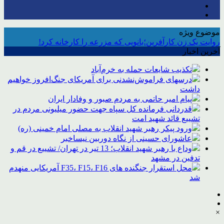
موضوع ویژه
روایت یک زن کارآفرین؛بانویی که مزرعه را کارخانه کرد!
آخرین اخبار
تکذیب شایعات حمله به خرم‌آباد
درسهای فراموش‌نشدنی برای آمریکای جنگ‌افروز خواهیم
داشت
پیام امیر حاتمی به مردم صبور و وفادار ایران
قدردانی فرمانده کل سپاه جهت حضور میلیونی مردم در
تشییع قائد شهید امت
ورود پیکر رهبر شهید انقلاب به مصلی امام خمینی (ره)
عاشورای حسینی از نگاه دوربین نیساخبر
وداع با رهبر شهید انقلاب؛ 13 تیر در تهران/ تشییع در قم و
تدفین در مشهد
محل استقرار جنگنده های F35، F15، F16 آمریکایی منهدم
شد
×