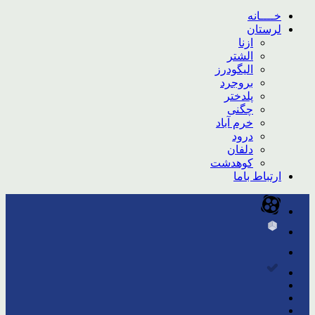
خــــانه
لرستان
ازنا
الشتر
الیگودرز
بروجرد
پلدختر
چگنی
خرم آباد
درود
دلفان
کوهدشت
ارتباط باما