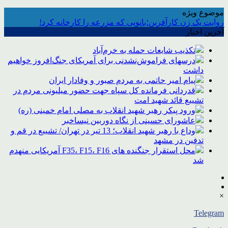
موضوع ویژه
روایت یک زن کارآفرین؛بانویی که مزرعه را کارخانه کرد!
آخرین اخبار
تکذیب شایعات حمله به خرم‌آباد
درسهای فراموش‌نشدنی برای آمریکای جنگ‌افروز خواهیم
داشت
پیام امیر حاتمی به مردم صبور و وفادار ایران
قدردانی فرمانده کل سپاه جهت حضور میلیونی مردم در
تشییع قائد شهید امت
ورود پیکر رهبر شهید انقلاب به مصلی امام خمینی (ره)
عاشورای حسینی از نگاه دوربین نیساخبر
وداع با رهبر شهید انقلاب؛ 13 تیر در تهران/ تشییع در قم و
تدفین در مشهد
محل استقرار جنگنده های F35، F15، F16 آمریکایی منهدم
شد
×
Telegram