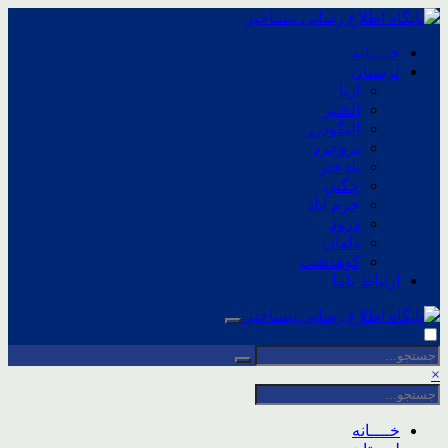
خــــانه
لرستان
ازنا
الشتر
الیگودرز
بروجرد
پلدختر
چگنی
خرم آباد
درود
دلفان
کوهدشت
ارتباط باما
×
خــــانه