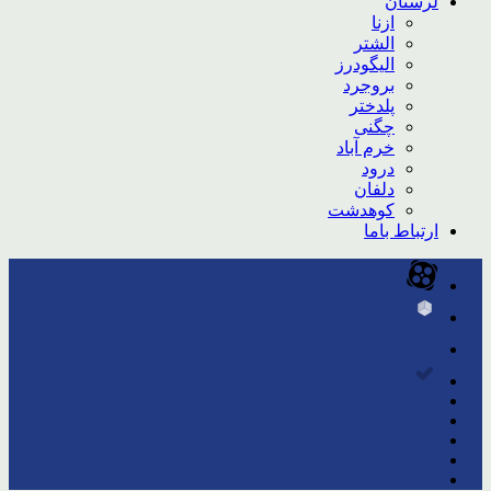
لرستان
ازنا
الشتر
الیگودرز
بروجرد
پلدختر
چگنی
خرم آباد
درود
دلفان
کوهدشت
ارتباط باما