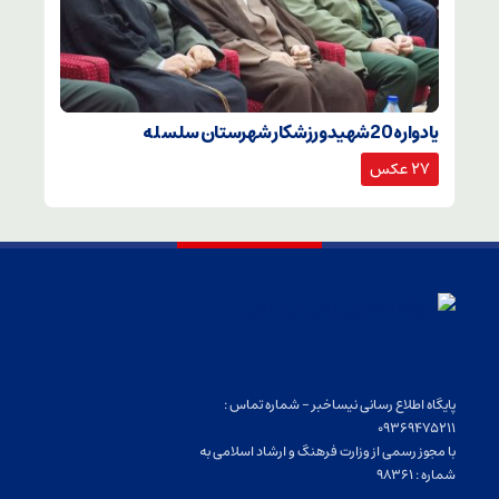
یادواره 20شهید ورزشکار شهرستان سلسله
27 عکس
پایگاه اطلاع رسانی نیساخبر - شماره تماس :
09369475211
با مجوز رسمی از وزارت فرهنگ و ارشاد اسلامی به
شماره : 98361