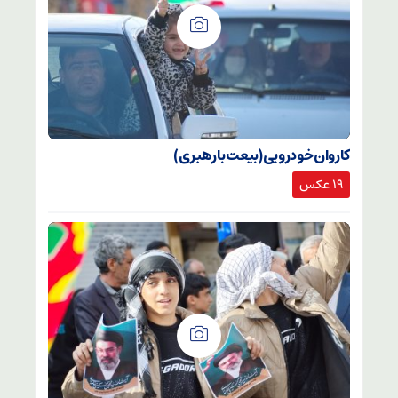
کاروان خودرویی (بیعت با رهبری )
۱۹ عکس