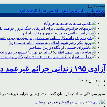
موضوع ویژه
روایت یک زن کارآفرین؛بانویی که مزرعه را کارخانه کرد!
آخرین اخبار
تکذیب شایعات حمله به خرم‌آباد
درسهای فراموش‌نشدنی برای آمریکای جنگ‌افروز خواهیم د
پیام امیر حاتمی به مردم صبور و وفادار ایران
قدردانی فرمانده کل سپاه جهت حضور میلیونی مردم در تشیی
ورود پیکر رهبر شهید انقلاب به مصلی امام خمینی (ره)
عاشورای حسینی از نگاه دوربین نیساخبر
وداع با رهبر شهید انقلاب؛ 13 تیر در تهران/ تشییع در قم و تدفین در مشهد
محل استقرار جنگنده های F35، F15، F16 آمریکایی منهدم شد
آزادی ۱۹۵ زندانی جرائم غیرعمد در لرستان
۲۹ آبان ۱۴۰۲
۰
مدیر نمایندگی ستاد دیه لرستان گفت: ۱۹۵ زندانی جرایم غیرعمد در استان لرستان از ابتدای سال جاری تاکنون آزاد شده است.