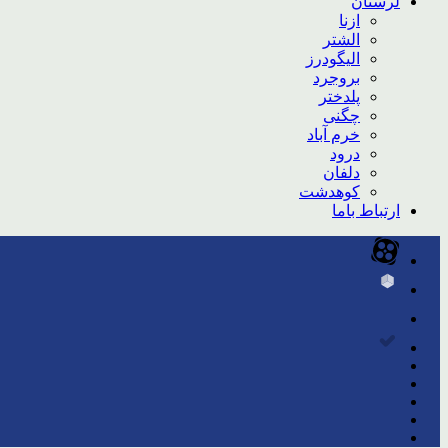
لرستان
ازنا
الشتر
الیگودرز
بروجرد
پلدختر
چگنی
خرم آباد
درود
دلفان
کوهدشت
ارتباط باما