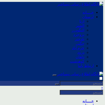
خــــانه
لرستان
ازنا
الشتر
الیگودرز
بروجرد
پلدختر
چگنی
خرم آباد
درود
دلفان
کوهدشت
ارتباط باما
×
خــــانه