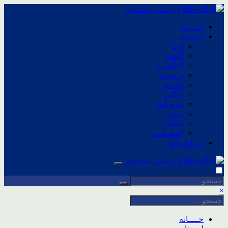
خــــانه
لرستان
ازنا
الشتر
الیگودرز
بروجرد
پلدختر
چگنی
خرم آباد
درود
دلفان
کوهدشت
ارتباط باما
×
خــــانه