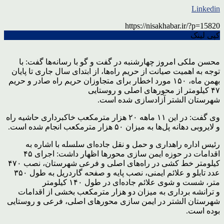
Linkedin
https://nisakhabar.ir/?p=15820
کپی لینک
محسن ملکی امروز چهارشنبه در گفت و گو با رسانه‌ها گفت: با
توجه به اهمیت صیانت از حریم راه‌ها، از ابتدای سال جاری تا پایان
بهمن ماه، ۱۵۰ مورد اخطار برای متجاوزان حریم راه صادر و حریم
۴۷ کیلومتر از محورهای اصلی و روستایی
شهرستان الشتر آزادسازی شده است.
وی گفت: در این ۱۱ ماهه ۲۰ هزار مترمکعب خاکبرداری حاشیه راه
و لایروبی دهانه پل‌ها به میزان ۵۰ هزار مترمکعب انجام شده است.
رئیس اداره راهداری و حمل و نقل جاده‌ای سلسله با اشاره به
اقدامات در حوزه ایمن سازی محورها اظهار داشت: اجرای ۴۵
کیلومتر خط کشی در راه‌های اصلی و فرعی شهرستان، نصب ۴۷۰
عدد تابلو و علائم ایمنی، نصب پایه و صفحه گاردریل به طول ۳۵۰
متر، شست و شوی علائم جاده‌ای در طول ۱۴۰ کیلومتر
و ترانشه برداری به میزان دو هزار مترمکعب بخشی از اقدامات
شهرستان الشتر در ایمن سازی محورهای اصلی، فرعی و روستایی
بوده است.