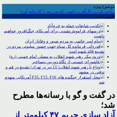
موضوع ویژه
روایت یک زن کارآفرین؛بانویی که مزرعه را کارخانه کرد!
آخرین اخبار
تکذیب شایعات حمله به خرم‌آباد
درسهای فراموش‌نشدنی برای آمریکای جنگ‌افروز خواهیم
داشت
پیام امیر حاتمی به مردم صبور و وفادار ایران
قدردانی فرمانده کل سپاه جهت حضور میلیونی مردم در
تشییع قائد شهید امت
ورود پیکر رهبر شهید انقلاب به مصلی امام خمینی (ره)
عاشورای حسینی از نگاه دوربین نیساخبر
وداع با رهبر شهید انقلاب؛ 13 تیر در تهران/ تشییع در قم و
تدفین در مشهد
محل استقرار جنگنده های F35، F15، F16 آمریکایی منهدم
شد
در گفت و گو با رسانه‌ها مطرح
شد؛
آزاد سازی حریم ۴۷ کیلومتر از