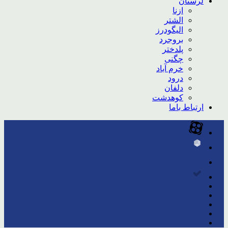
لرستان
ازنا
الشتر
الیگودرز
بروجرد
پلدختر
چگنی
خرم آباد
درود
دلفان
کوهدشت
ارتباط باما