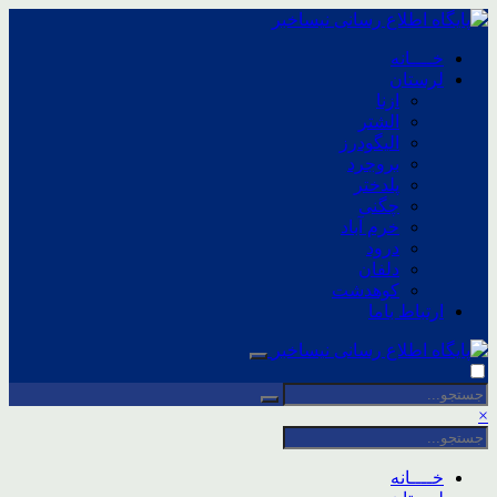
خــــانه
لرستان
ازنا
الشتر
الیگودرز
بروجرد
پلدختر
چگنی
خرم آباد
درود
دلفان
کوهدشت
ارتباط باما
×
خــــانه