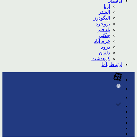
لرستان
ازنا
الشتر
الیگودرز
بروجرد
پلدختر
چگنی
خرم آباد
درود
دلفان
کوهدشت
ارتباط باما