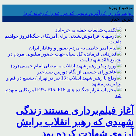
موضوع ویژه
روایت یک زن کارآفرین؛بانویی که مزرعه را کارخانه کرد!
آخرین اخبار
تکذیب شایعات حمله به خرم‌آباد
درسهای فراموش‌نشدنی برای آمریکای جنگ‌افروز خواهیم
داشت
پیام امیر حاتمی به مردم صبور و وفادار ایران
قدردانی فرمانده کل سپاه جهت حضور میلیونی مردم در
تشییع قائد شهید امت
ورود پیکر رهبر شهید انقلاب به مصلی امام خمینی (ره)
عاشورای حسینی از نگاه دوربین نیساخبر
وداع با رهبر شهید انقلاب؛ 13 تیر در تهران/ تشییع در قم و
تدفین در مشهد
محل استقرار جنگنده های F35، F15، F16 آمریکایی منهدم
شد
آغاز فیلم‌برداری مستند زندگی
شهیدی که رهبر انقلاب برایش
آرزوی شهادت کرده بود