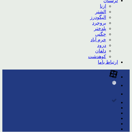
لرستان
ازنا
الشتر
الیگودرز
بروجرد
پلدختر
چگنی
خرم آباد
درود
دلفان
کوهدشت
ارتباط باما