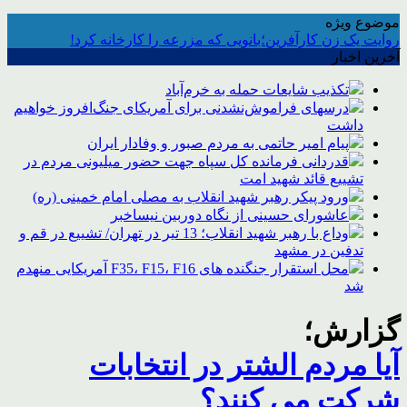
موضوع ویژه
روایت یک زن کارآفرین؛بانویی که مزرعه را کارخانه کرد!
آخرین اخبار
تکذیب شایعات حمله به خرم‌آباد
درسهای فراموش‌نشدنی برای آمریکای جنگ‌افروز خواهیم
داشت
پیام امیر حاتمی به مردم صبور و وفادار ایران
قدردانی فرمانده کل سپاه جهت حضور میلیونی مردم در
تشییع قائد شهید امت
ورود پیکر رهبر شهید انقلاب به مصلی امام خمینی (ره)
عاشورای حسینی از نگاه دوربین نیساخبر
وداع با رهبر شهید انقلاب؛ 13 تیر در تهران/ تشییع در قم و
تدفین در مشهد
محل استقرار جنگنده های F35، F15، F16 آمریکایی منهدم
شد
گزارش؛
آیا مردم الشتر در انتخابات
شرکت می کنند؟