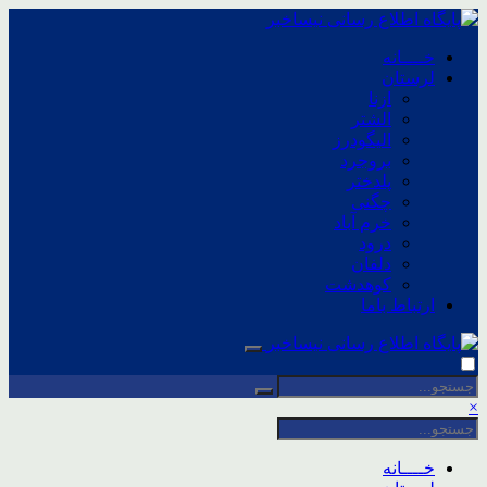
خــــانه
لرستان
ازنا
الشتر
الیگودرز
بروجرد
پلدختر
چگنی
خرم آباد
درود
دلفان
کوهدشت
ارتباط باما
×
خــــانه