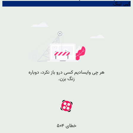
کپی لینک