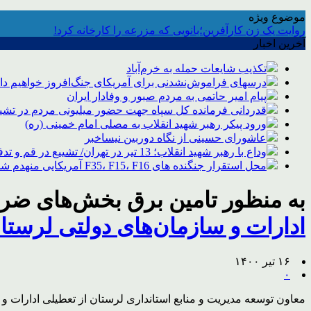
موضوع ویژه
روایت یک زن کارآفرین؛بانویی که مزرعه را کارخانه کرد!
آخرین اخبار
تکذیب شایعات حمله به خرم‌آباد
درسهای فراموش‌نشدنی برای آمریکای جنگ‌افروز خواهیم د
پیام امیر حاتمی به مردم صبور و وفادار ایران
قدردانی فرمانده کل سپاه جهت حضور میلیونی مردم در تشیی
ورود پیکر رهبر شهید انقلاب به مصلی امام خمینی (ره)
عاشورای حسینی از نگاه دوربین نیساخبر
وداع با رهبر شهید انقلاب؛ 13 تیر در تهران/ تشییع در قم و تدفین در مشهد
محل استقرار جنگنده های F35، F15، F16 آمریکایی منهدم شد
به منظور تامین برق بخش‌های ضر
ادارات و سازمان‌های دولتی لرستا
۱۶ تیر ۱۴۰۰
۰
معاون توسعه مدیریت و منابع استانداری لرستان از تعطیلی ادارات و سا