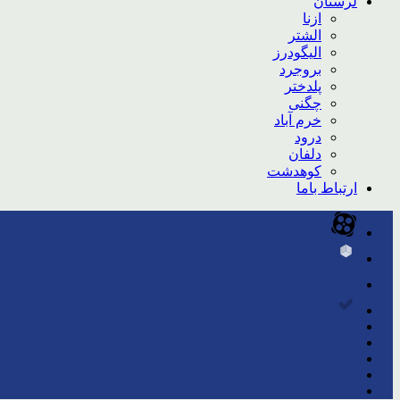
لرستان
ازنا
الشتر
الیگودرز
بروجرد
پلدختر
چگنی
خرم آباد
درود
دلفان
کوهدشت
ارتباط باما