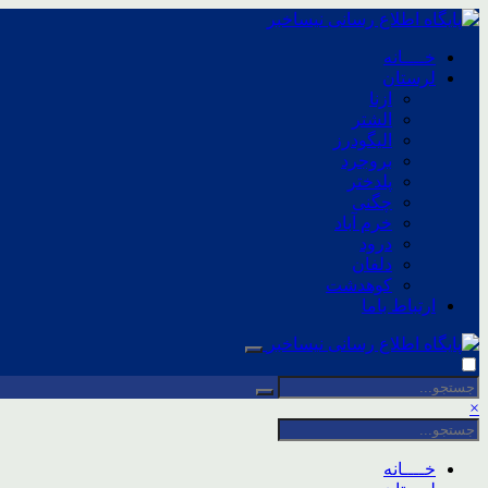
خــــانه
لرستان
ازنا
الشتر
الیگودرز
بروجرد
پلدختر
چگنی
خرم آباد
درود
دلفان
کوهدشت
ارتباط باما
×
خــــانه