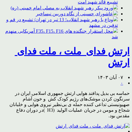
تشییع قائد شهید امت
ورود پیکر رهبر شهید انقلاب به مصلی امام خمینی (ره)
عاشورای حسینی از نگاه دوربین نیساخبر
وداع با رهبر شهید انقلاب؛ 13 تیر در تهران/ تشییع در قم و
تدفین در مشهد
محل استقرار جنگنده های F35، F15، F16 آمریکایی منهدم
شد
ارتش فدای ملت ، ملت فدای
ارتش
۰۷ آبان ۱۴۰۳
۰
حماسه بی بدیل پدافند هوایی ارتش جمهوری اسلامی ایران در
سرنگون کردن موشک‌های رژیم کودک کش و خون آشام
صهیونیستی تداعی کننده حمله ی بی‌نظیر نیروی هوایی و خلبانان
شجاع و مومن در جریان عملیات الولید (H3 )در دوران دفاع
مقدس بود.