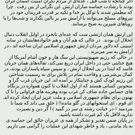
اگر چنانچه تا شب قبل ، عده‌ای از مردم نگران امنیت آسمان ایران
بودند با رشادت حماسه سازان ارتش این نگرانی از بین رفت . چرا
که مطمئن شدند با توکل بر خدا و تکیه بر قدرت فرزندان خود در
نیروهای مسلح می‌توانند با آرامش سر بر بالین بگذارند و شب‌ها را با
رویاهای شیرین به صبح برسانند.
این ارتش همان ارتشی ست که عده‌ای نابخرد در اوایل انقلاب دنبال
انحلال آن بودند. در حالی که هم آنان و هم خانواده‌هایشان در سایه
امنیتی که دلاور مردان ارتش جمهوری اسلامی ایران ساخته اند ، در
آرامش به سر می‌برند .
در حالی که رژیم صهیونیستی این سگ هار و خون آشام آمریکا از
هیچ جنایتی حتی در داخل ایران دریغ نمی‌کند، تفاله‌های همان جریان
فاسد که ابتدا در پی انحلال ارتش ، و سپس سپاه پاسداران بودند، در
کمال بی‌شرمی و وقاحت تمام در تلاش برای به رسمیت شناختن
این رژیم کودک کش و جنایتکار بر آمده اند. این جریان غرب گرا و
منحوس کسانی هستند که از اول انقلاب تا کنون همواره در بزنگاه
های حساس جاده صاف کن غرب بوده وهزینه های فراوانی را تا ک
نهنون برای نظام جمهوری اسلامی و ملت عزیز ایران ایجاد کرده اند.
ای قوم ، ای استخوانهای در گلو مانده!! ( خلق می داند که شما نا
مردمید // در خیانت رشته ی سر در گمید ) ا گر دین و بصیرت
ندارید،لااقل یک کم غیرت داشته باشید.
در پایان ضمن تقدیر و تشکر از همه ی عزیزان خالق این حماسه ی
به یاد ماندنی ، یاد و خاطر شهدای این عملیات را گرامی می داریم.