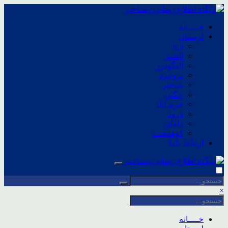
خــــانه
لرستان
ازنا
الشتر
الیگودرز
بروجرد
پلدختر
چگنی
خرم آباد
درود
دلفان
کوهدشت
ارتباط باما
×
خــــانه