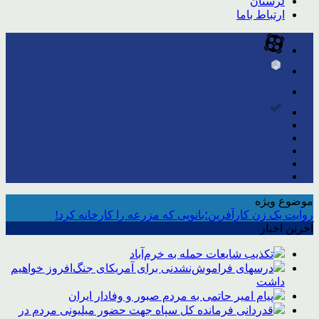
لرستان
ارتباط باما
موضوع ویژه
روایت یک زن کارآفرین؛بانویی که مزرعه را کارخانه کرد!
آخرین اخبار
تکذیب شایعات حمله به خرم‌آباد
درسهای فراموش‌نشدنی برای آمریکای جنگ‌افروز خواهیم
داشت
پیام امیر حاتمی به مردم صبور و وفادار ایران
قدردانی فرمانده کل سپاه جهت حضور میلیونی مردم در