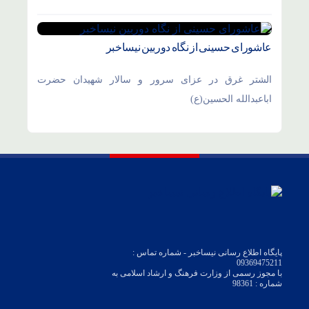
عاشورای حسینی از نگاه دوربین نیساخبر
الشتر غرق در عزای سرور و سالار شهیدان حضرت
اباعبدالله الحسین(ع)
پایگاه اطلاع رسانی نیساخبر - شماره تماس :
09369475211
با مجوز رسمی از وزارت فرهنگ و ارشاد اسلامی به
شماره : 98361