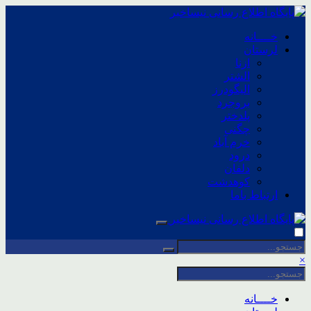
خــــانه
لرستان
ازنا
الشتر
الیگودرز
بروجرد
پلدختر
چگنی
خرم آباد
درود
دلفان
کوهدشت
ارتباط باما
×
خــــانه