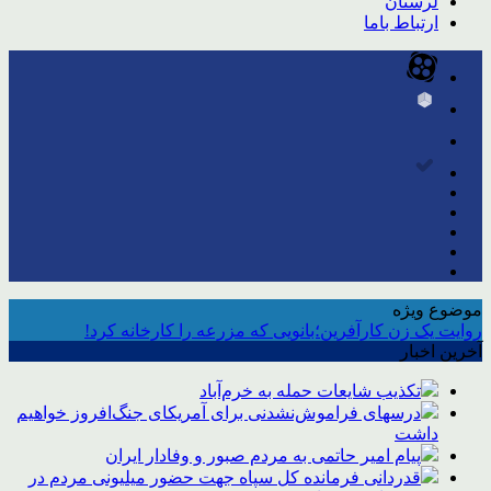
لرستان
ارتباط باما
موضوع ویژه
روایت یک زن کارآفرین؛بانویی که مزرعه را کارخانه کرد!
آخرین اخبار
تکذیب شایعات حمله به خرم‌آباد
درسهای فراموش‌نشدنی برای آمریکای جنگ‌افروز خواهیم
داشت
پیام امیر حاتمی به مردم صبور و وفادار ایران
قدردانی فرمانده کل سپاه جهت حضور میلیونی مردم در