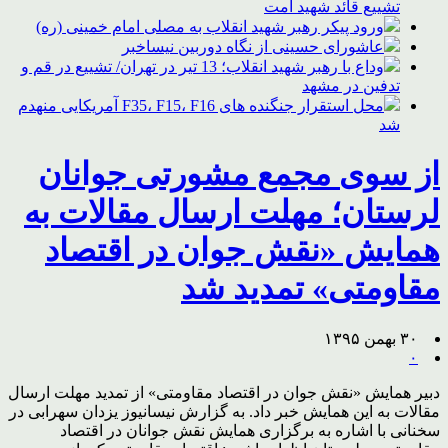
تشییع قائد شهید امت
ورود پیکر رهبر شهید انقلاب به مصلی امام خمینی (ره)
عاشورای حسینی از نگاه دوربین نیساخبر
وداع با رهبر شهید انقلاب؛ 13 تیر در تهران/ تشییع در قم و
تدفین در مشهد
محل استقرار جنگنده های F35، F15، F16 آمریکایی منهدم
شد
از سوی مجمع مشورتی جوانان
لرستان؛ مهلت ارسال مقالات به
همایش «نقش جوان در اقتصاد
مقاومتی» تمدید شد
۳۰ بهمن ۱۳۹۵
۰
دبیر همایش «نقش جوان در اقتصاد مقاومتی» از تمدید مهلت ارسال
مقالات به این همایش خبر داد. به گزارش نیسانیوز یزدان سهرابی در
سخنانی با اشاره به برگزاری همایش نقش جوانان در اقتصاد