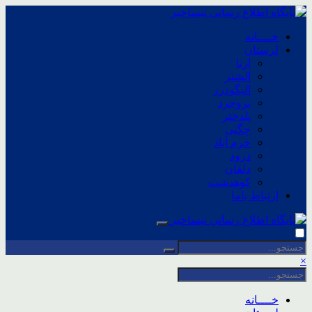
خــــانه
لرستان
ازنا
الشتر
الیگودرز
بروجرد
پلدختر
چگنی
خرم آباد
درود
دلفان
کوهدشت
ارتباط باما
×
خــــانه