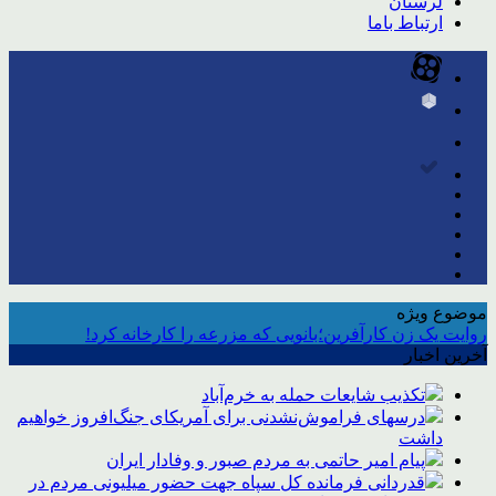
لرستان
ارتباط باما
موضوع ویژه
روایت یک زن کارآفرین؛بانویی که مزرعه را کارخانه کرد!
آخرین اخبار
تکذیب شایعات حمله به خرم‌آباد
درسهای فراموش‌نشدنی برای آمریکای جنگ‌افروز خواهیم
داشت
پیام امیر حاتمی به مردم صبور و وفادار ایران
قدردانی فرمانده کل سپاه جهت حضور میلیونی مردم در