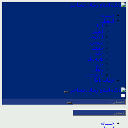
خــــانه
لرستان
ازنا
الشتر
الیگودرز
بروجرد
پلدختر
چگنی
خرم آباد
درود
دلفان
کوهدشت
ارتباط باما
×
خــــانه