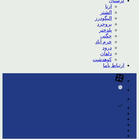
لرستان
ازنا
الشتر
الیگودرز
بروجرد
پلدختر
چگنی
خرم آباد
درود
دلفان
کوهدشت
ارتباط باما