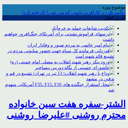
موضوع ویژه
روایت یک زن کارآفرین؛بانویی که مزرعه را کارخانه کرد!
آخرین اخبار
تکذیب شایعات حمله به خرم‌آباد
درسهای فراموش‌نشدنی برای آمریکای جنگ‌افروز خواهیم
داشت
پیام امیر حاتمی به مردم صبور و وفادار ایران
قدردانی فرمانده کل سپاه جهت حضور میلیونی مردم در
تشییع قائد شهید امت
ورود پیکر رهبر شهید انقلاب به مصلی امام خمینی (ره)
عاشورای حسینی از نگاه دوربین نیساخبر
وداع با رهبر شهید انقلاب؛ 13 تیر در تهران/ تشییع در قم و
تدفین در مشهد
محل استقرار جنگنده های F35، F15، F16 آمریکایی منهدم
شد
الشتر-سفره هفت سین خانواده
محترم روشنی #علیرضا_روشنی