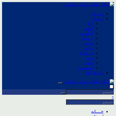
خــــانه
لرستان
ازنا
الشتر
الیگودرز
بروجرد
پلدختر
چگنی
خرم آباد
درود
دلفان
کوهدشت
ارتباط باما
×
خــــانه