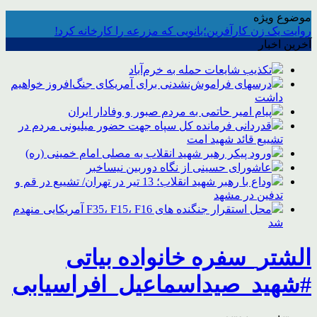
موضوع ویژه
روایت یک زن کارآفرین؛بانویی که مزرعه را کارخانه کرد!
آخرین اخبار
تکذیب شایعات حمله به خرم‌آباد
درسهای فراموش‌نشدنی برای آمریکای جنگ‌افروز خواهیم
داشت
پیام امیر حاتمی به مردم صبور و وفادار ایران
قدردانی فرمانده کل سپاه جهت حضور میلیونی مردم در
تشییع قائد شهید امت
ورود پیکر رهبر شهید انقلاب به مصلی امام خمینی (ره)
عاشورای حسینی از نگاه دوربین نیساخبر
وداع با رهبر شهید انقلاب؛ 13 تیر در تهران/ تشییع در قم و
تدفین در مشهد
محل استقرار جنگنده های F35، F15، F16 آمریکایی منهدم
شد
الشتر_سفره خانواده بیاتی
#شهید_صیداسماعیل_افراسیابی