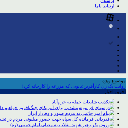
لرستان
ارتباط باما
موضوع ویژه
روایت یک زن کارآفرین؛بانویی که مزرعه را کارخانه کرد!
آخرین اخبار
تکذیب شایعات حمله به خرم‌آباد
درسهای فراموش‌نشدنی برای آمریکای جنگ‌افروز خواهیم د
پیام امیر حاتمی به مردم صبور و وفادار ایران
قدردانی فرمانده کل سپاه جهت حضور میلیونی مردم در تشیی
ورود پیکر رهبر شهید انقلاب به مصلی امام خمینی (ره)