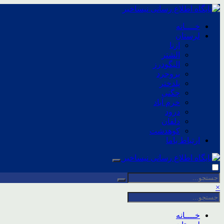
خــــانه
لرستان
ازنا
الشتر
الیگودرز
بروجرد
پلدختر
چگنی
خرم آباد
درود
دلفان
کوهدشت
ارتباط باما
×
خــــانه