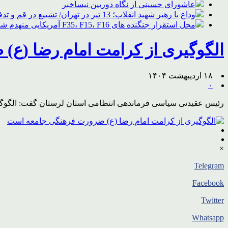
عاشورای حسینی از نگاه دوربین نیساخبر
وداع با رهبر شهید انقلاب؛ 13 تیر در تهران/ تشییع در قم و تدفین در مشهد
محل استقرار جنگنده های F35، F15، F16 آمریکایی منهدم شد
الگوگیری از کرامت امام رضا (ع
۱۸ اردیبهشت ۱۴۰۴
۰
رئیس عقیدتی سیاسی فرماندهی انتظامی استان لرستان گفت: الگوگ
×
Telegram
Facebook
Twitter
Whatsapp