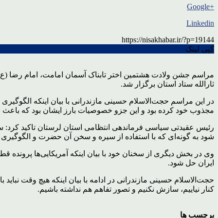
+Google
Linkedin
https://nisakhabar.ir/?p=19144
کپی لینک
مراسم جشن ولادت هشتمین اختر تابناک آسمان امامت، امام رضا (ع) 
ثارالله ستاد استان برگزار شد.
در این مراسم حجت‌الاسلام حسینی مازندرانی با بیان اینکه الگوگیر
مجذوب خود کرده بود و این جزو خصوصیات بارز ایشان بود که باعث 
رئیس عقیدتی سیاسی فرماندهی انتظامی استان لرستان تاکید کرد: س
شود به گونه‌ای که با استفاده از سیره و سخن آن حضرت و الگوگیر
وی در بخش دیگری از سخنان خود با بیان اینکه آمریکایی‌ها پرونده قطو
ایران حل شود.
حجت‌الاسلام حسینی مازندرانی در ادامه با بیان اینکه هیچ وقت نباید 
کنار نیاییم، سازش نکنیم و تصور تفاهم هم نداشته باشیم.
برچسب ها