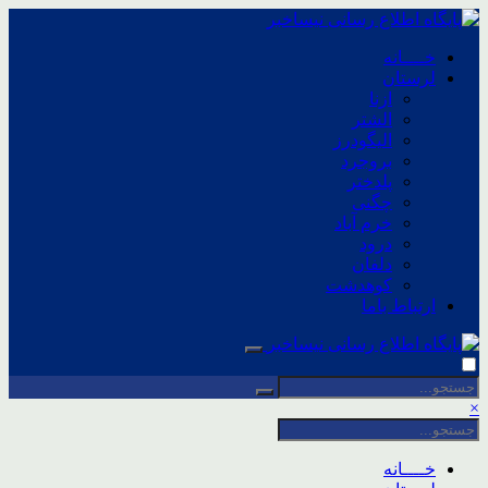
خــــانه
لرستان
ازنا
الشتر
الیگودرز
بروجرد
پلدختر
چگنی
خرم آباد
درود
دلفان
کوهدشت
ارتباط باما
×
خــــانه