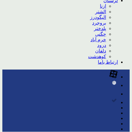
لرستان
ازنا
الشتر
الیگودرز
بروجرد
پلدختر
چگنی
خرم آباد
درود
دلفان
کوهدشت
ارتباط باما