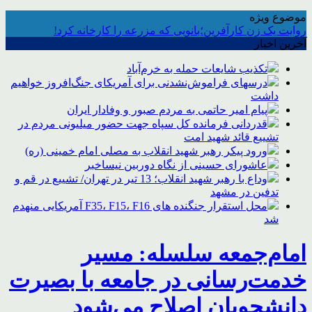
موضوع ویژه
روایت یک زن کارآفرین؛بانویی که مزرعه را کارخانه کرد!
آخرین اخبار
تکذیب شایعات حمله به خرم‌آباد
درسهای فراموش‌نشدنی برای آمریکای جنگ‌افروز خواهیم
داشت
پیام امیر حاتمی به مردم صبور و وفادار ایران
قدردانی فرمانده کل سپاه جهت حضور میلیونی مردم در
تشییع قائد شهید امت
ورود پیکر رهبر شهید انقلاب به مصلی امام خمینی (ره)
عاشورای حسینی از نگاه دوربین نیساخبر
وداع با رهبر شهید انقلاب؛ 13 تیر در تهران/ تشییع در قم و
تدفین در مشهد
محل استقرار جنگنده های F35، F15، F16 آمریکایی منهدم
شد
امام‌جمعه سلسله: مسیر
خدمت‌رسانی در جامعه با بصیرت
دانشجویان اصلاح می‌شود