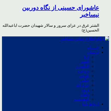
عاشورای حسینی از نگاه دوربین
نیساخبر
الشتر غرق در عزای سرور و سالار شهیدان حضرت اباعبدالله
الحسین(ع)
خــــانه
لرستان
ازنا
الشتر
الیگودرز
بروجرد
پلدختر
چگنی
خرم آباد
درود
دلفان
کوهدشت
ارتباط باما