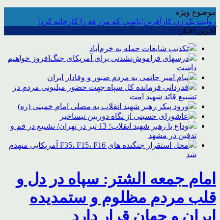
موضوع ویژه
روایت یک زن کارآفرین؛بانویی که مزرعه را کارخانه کرد!
آخرین اخبار
تکذیب شایعات حمله به خرم‌آباد
درسهای فراموش‌نشدنی برای آمریکای جنگ‌افروز خواهیم
داشت
پیام امیر حاتمی به مردم صبور و وفادار ایران
قدردانی فرمانده کل سپاه جهت حضور میلیونی مردم در
تشییع قائد شهید امت
ورود پیکر رهبر شهید انقلاب به مصلی امام خمینی (ره)
عاشورای حسینی از نگاه دوربین نیساخبر
وداع با رهبر شهید انقلاب؛ 13 تیر در تهران/ تشییع در قم و
تدفین در مشهد
محل استقرار جنگنده های F35، F15، F16 آمریکایی منهدم
شد
امام جمعه الشتر: سپاه در دل و
قلب مردم مظلوم و ستمدیده
ایران و جهان قرار دارد