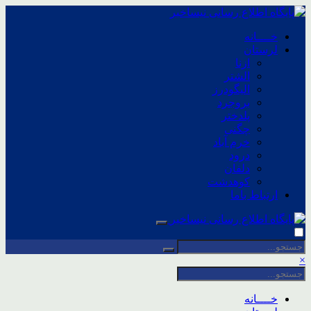
خــــانه
لرستان
ازنا
الشتر
الیگودرز
بروجرد
پلدختر
چگنی
خرم آباد
درود
دلفان
کوهدشت
ارتباط باما
×
خــــانه