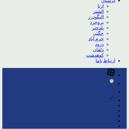
لرستان
ازنا
الشتر
الیگودرز
بروجرد
پلدختر
چگنی
خرم آباد
درود
دلفان
کوهدشت
ارتباط باما