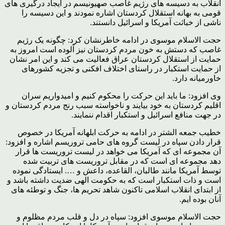
انقلاب به دسیسه های رژیم غاصب صهیونیسم در ایجاد درگیری های
قومی به بهانه استقلال کردستان اشاره نمودند و این دسیسه را
ناشی از خباثت آمریکا و اسرائیل دانستند.
حجت الاسلام موسوی در ادامه خاطرنشان کرد: چگونه یک رژیم
غاصب که دستش به خون مردم کردستان نیز آلوده است امروز به
حمایت از استقلال کردستان عراق فعالیت می کند و این امر نشان
از حمایت استکبار در راستای اختلاف افکنی و تجزیه کشور‌های
خاورمیانه دارد.
وی افزود: ما باید این حرکت را محکوم کنیم و امیدواریم سران
اقلیم کردستان به خود بیایند و ناخواسته سبب رنج مردم کردستان و
در جهت منافع اسرائیل و استکبار اقدام ننمایند.
خطیب جمعه الشتر در ادامه به حرکت ابلهانه آمریکا در خصوص
قرار دادن سپاه در لیست گروه های حامی تروریسم اشاره و افزود:
آن مجموعه ای که آمریکا می خواهد در لیست تروریست ها قرار
دهد مجموعه ای است که در مقابل تروریست های تربیت شده
توسط آمریکا مانند طالبان، القاعده، داعش و …. ایستادگی نموده
است و ذات استکبار است که به حکومت الهی ضدیت داشته باشد و
از ابتدای انقلاب اسلامی تاکنون شاهد تحریم ها، جنگ و توطئه های
آنان بوده ایم.
حجت الاسلام موسوی افزود: سپاه در دل و قلب مردم مظلوم و