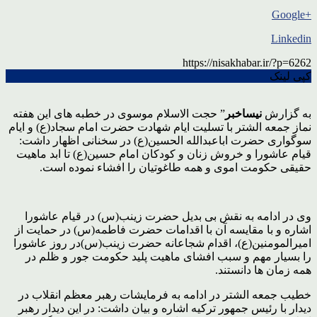
+Google
Linkedin
https://nisakhabar.ir/?p=6262
کپی لینک
به گزارش
نیساخبر
” حجت الاسلام موسوی در خطبه های این هفته
نماز جمعه الشتر با تسلیت ایام شهادت حضرت امام سجاد(ع) و ایام
سوگواری حضرت اباعبدالله الحسین(ع) در سخنانی اظهار داشت:
قیام عاشورا و خروش زنان و کودکان امام حسین(ع) تا ابد ماهیت
حقیقی حکومت اموی و همه طاغوتیان را افشاء نموده است.
وی در ادامه به نقش بی بدیل حضرت زینب(س) در قیام عاشورا
اشاره و با مقایسه آن با اقدامات حضرت فاطمه(س) در حمایت از
امیرالمومنین(ع)، اقدام شجاعانه حضرت زینب(س)در روز عاشورا
را بسیار مهم و سبب افشای ماهیت پلید حکومت جور و ظلم در
همه زمان ها دانستند.
خطیب جمعه الشتر در ادامه به فرمایشات رهبر معظم انقلاب در
دیدار با رئیس جمهور ترکیه اشاره و بیان داشت: در این دیدار رهبر