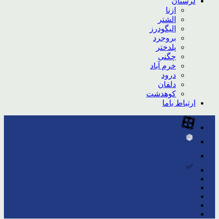
لرستان
ازنا
الشتر
الیگودرز
بروجرد
پلدختر
چگنی
خرم آباد
درود
دلفان
کوهدشت
ارتباط باما