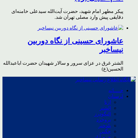
پیکر مطهر امام شهید،‌ حضرت آیت‌الله سیدعلی خامنه‌ای
دقایقی پیش وارد مصلی تهران شد.
عاشورای حسینی از نگاه دوربین
نیساخبر
الشتر غرق در عزای سرور و سالار شهیدان حضرت اباعبدالله
الحسین(ع)
خــــانه
لرستان
ازنا
الشتر
الیگودرز
بروجرد
پلدختر
چگنی
خرم آباد