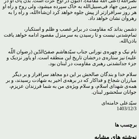
نصرالله (اعلی اللّه مقامه)، اکنون در اوج عزّت است. بدن پاک او در
سرزمین جهاد فی‌سبیل‌الله به خاک سپرده میشود، ولی روح و راه او
هر روز سرافرازتر از پیش جلوه خواهد کرد ان‌شاءالله، و راه را به
رهروان نشان خواهد داد.
دشمن بداند که مقاومت در برابر غصب و ظلم و استکبار،
تمام‌شدنی نیست و تا رسیدن به سرمنزل مقصود ادامه خواهد یافت
باذن‌الله.
نام نیک و چهره‌ی نورانی جناب سیّدهاشم صفیّ‌الدّین (رضوان اللّه
علیه) نیز ستاره‌ی درخشان تاریخ این منطقه است. او یاور نزدیک و
جزء جدانشدنی رهبری مقاومت در لبنان بود.
سلام خدا و بندگان صالحش بر این دو مجاهد سرافراز و بر دیگر
مبارزان شجاع و فداکار که در برهه‌ی اخیر به شهادت رسیدند، و بر
همه‌ی شهدای اسلام، و سلام ویژه‌ی من به شما فرزندان عزیزم،
جوانان سلحشور لبنان.
سیّدعلی خامنه‌ای
1403/12/3
برچسب ها
نوشته های مشابه