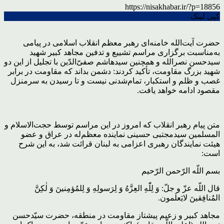
https://nisakhabar.ir/?p=18856
کپی لینک
حضرت آیت‌الله خامنه‌ای رهبر معظم انقلاب اسلامی در پیامی
به‌مناسبت برگزاری مراسم تشییع و تدفین مجاهد کبیر شهید
سیدحسن نصرالله و همچنین سیدهاشم صفیّ‌الدّین با تجلیل از این دو
شهید بزرگ مقاومت، تأکید کردند: دشمن بداند که مقاومت در برابر
غصب و ظلم و استکبار، تمام‌شدنی نیست و تا رسیدن به سرمنزل
مقصود ادامه خواهد یافت.
متن پیام رهبر انقلاب که امروز در این مراسم توسط حجت‌الاسلام و
المسلمین سیدمجتبی حسینی نماینده معظم‌له در عراق و عضو
هیئت نمایندگان رهبری اعزامی به لبنان قرائت شد، به این شرح
است:
بسم اللّه الرّحمن الرّحیم
قال اللّه عزّ و جلّ: وَ لِلّٰهِ العِزَّهُ وَ لِرَسولِهِ وَ لِلمُؤمِنینَ وَ لٰکِنَّ
المُنافِقینَ لایَعلَمون.
مجاهد کبیر و زعیم پیشتاز مقاومت در منطقه، حضرت سیّدحسن