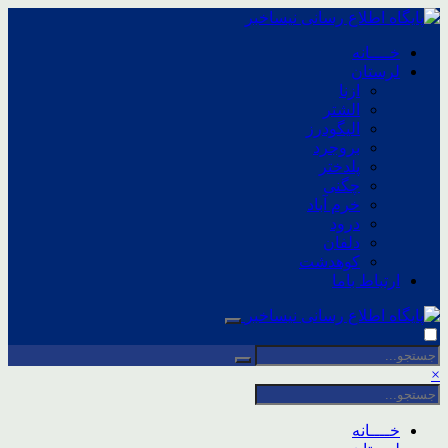
خــــانه
لرستان
ازنا
الشتر
الیگودرز
بروجرد
پلدختر
چگنی
خرم آباد
درود
دلفان
کوهدشت
ارتباط باما
×
خــــانه