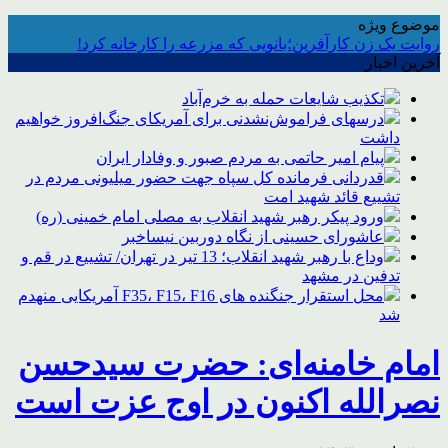
موضوع ویژه
روایت یک زن کارآفرین؛بانویی که مزرعه را کارخانه کرد!
آخرین اخبار
تکذیب شایعات حمله به خرم‌آباد
درسهای فراموش‌نشدنی برای آمریکای جنگ‌افروز خواهیم
داشت
پیام امیر حاتمی به مردم صبور و وفادار ایران
قدردانی فرمانده کل سپاه جهت حضور میلیونی مردم در
تشییع قائد شهید امت
ورود پیکر رهبر شهید انقلاب به مصلی امام خمینی (ره)
عاشورای حسینی از نگاه دوربین نیساخبر
وداع با رهبر شهید انقلاب؛ 13 تیر در تهران/ تشییع در قم و
تدفین در مشهد
محل استقرار جنگنده های F35، F15، F16 آمریکایی منهدم
شد
امام خامنه‌ای: حضرت سیدحسن
نصرالله اکنون در اوج عزت است