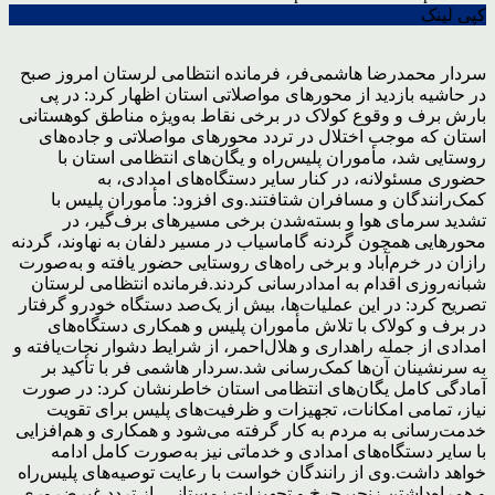
کپی لینک
سردار محمدرضا هاشمی‌فر، فرمانده انتظامی لرستان امروز صبح
در حاشیه بازدید از محورهای مواصلاتی استان اظهار کرد: در پی
بارش برف و وقوع کولاک در برخی نقاط به‌ویژه مناطق کوهستانی
استان که موجب اختلال در تردد محورهای مواصلاتی و جاده‌های
روستایی شد، مأموران پلیس‌راه و یگان‌های انتظامی استان با
حضوری مسئولانه، در کنار سایر دستگاه‌های امدادی، به
کمک‌رانندگان و مسافران شتافتند.
وی افزود: مأموران پلیس با
تشدید سرمای هوا و بسته‌شدن برخی مسیرهای برف‌گیر، در
محورهایی همچون گردنه گاماسیاب در مسیر دلفان به نهاوند، گردنه
رازان در خرم‌آباد و برخی راه‌های روستایی حضور یافته و به‌صورت
شبانه‌روزی اقدام به امدادرسانی کردند.
فرمانده انتظامی لرستان
تصریح کرد: در این عملیات‌ها، بیش از یک‌صد دستگاه خودرو گرفتار
در برف و کولاک با تلاش مأموران پلیس و همکاری دستگاه‌های
امدادی از جمله راهداری و هلال‌احمر، از شرایط دشوار نجات‌یافته و
به سرنشینان آن‌ها کمک‌رسانی شد.
سردار هاشمی فر با تأکید بر
آمادگی کامل یگان‌های انتظامی استان خاطرنشان کرد: در صورت
نیاز، تمامی امکانات، تجهیزات و ظرفیت‌های پلیس برای تقویت
خدمت‌رسانی به مردم به کار گرفته می‌شود و همکاری و هم‌افزایی
با سایر دستگاه‌های امدادی و خدماتی نیز به‌صورت کامل ادامه
خواهد داشت.
وی از رانندگان خواست با رعایت توصیه‌های پلیس‌راه
و همراه‌داشتن زنجیرچرخ و تجهیزات زمستانی، از تردد غیرضروری