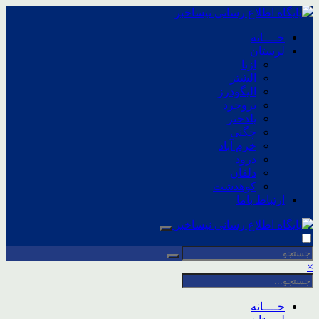
خــــانه
لرستان
ازنا
الشتر
الیگودرز
بروجرد
پلدختر
چگنی
خرم آباد
درود
دلفان
کوهدشت
ارتباط باما
×
خــــانه