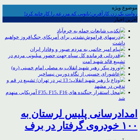
موضوع ویژه
روایت یک زن کارآفرین؛بانویی که مزرعه را کارخانه کرد!
آخرین اخبار
تکذیب شایعات حمله به خرم‌آباد
درسهای فراموش‌نشدنی برای آمریکای جنگ‌افروز خواهیم
داشت
پیام امیر حاتمی به مردم صبور و وفادار ایران
قدردانی فرمانده کل سپاه جهت حضور میلیونی مردم در
تشییع قائد شهید امت
ورود پیکر رهبر شهید انقلاب به مصلی امام خمینی (ره)
عاشورای حسینی از نگاه دوربین نیساخبر
وداع با رهبر شهید انقلاب؛ 13 تیر در تهران/ تشییع در قم و
تدفین در مشهد
محل استقرار جنگنده های F35، F15، F16 آمریکایی منهدم
شد
امدادرسانی پلیس لرستان به
۱۰۰ خودروی گرفتار در برف