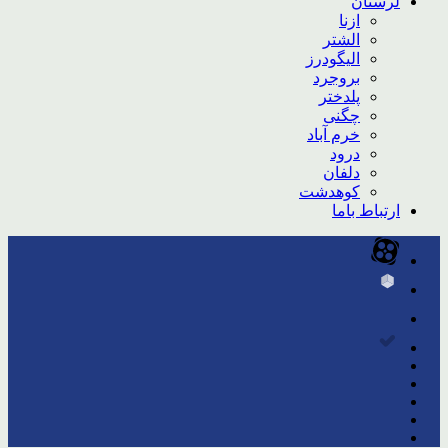
لرستان
ازنا
الشتر
الیگودرز
بروجرد
پلدختر
چگنی
خرم آباد
درود
دلفان
کوهدشت
ارتباط باما