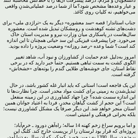
دانشجویان و مردم، درصد پیشرفت آن‌ها را با خط‌کش محاسبه کنند
و عیار وعده‌ها مشخص شود؟ما از شما درصد عملیاتی‌شدنِ واقعی
می‌خواهیم، نه کلیاتِ روی کاغذ.
جناب استاندار! قصه «سد معشوره» دیگر به یک «تراژدی ملی» برای
دشت‌های تشنه کوهدشت و رومشکان تبدیل شده است. معشوره
سال‌هاست در پاسکاری میان وزارت نیرو و مدیریت استان خاک
می‌خورد. چرا پیشرفت فیزیکی این سد حیاتی همچنان تا این اندازه
کند است؟ شما وعده «رصد روزانه» وضعیت پروژه را داده بودید.
امروز به‌دلیل عدم حمایت از کشاورزان و نبود آب، شاهد تغییر
الگوی کشت به سمت تباهی هستیم. حتماً خبر دارید که در برخی
نقاط استان، جای خوشه‌های طلایی گندم را بوته‌های «خشخاش»
گرفته است.
این یک فاجعه است! استانی که باید انبار غله کشور باشد، در حال
تبدیل‌شدن به زمینی برای کشت مواد مخدر است. چرا نظارت‌ها تا
این اندازه سست شده؟ چرا جهاد کشاورزی در این زمینه منفعل
است؟ این حجم از کشت گیاهان مخدر، فردا به اعتیاد جوانان همین
استان منجر خواهد شد. این دیگر صرفاً یک مشکل کشاورزی نیست؛
بلکه بحرانی فرهنگی و امنیتی است.
و اما برویم سراغ زخم کهنه 14 ساله؛ راه‌آهن دورود ـ خرم‌آباد؛
پروژه‌ای که قرار بود لرستان را از بن‌بست خارج کند. کلنگ این
پروژه در سال 1390 به زمین خورد. کودکی که آن سال به دنیا آمد،