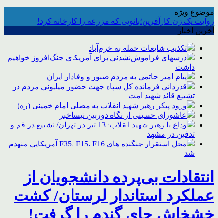
موضوع ویژه
روایت یک زن کارآفرین؛بانویی که مزرعه را کارخانه کرد!
آخرین اخبار
تکذیب شایعات حمله به خرم‌آباد
درسهای فراموش‌نشدنی برای آمریکای جنگ‌افروز خواهیم
داشت
پیام امیر حاتمی به مردم صبور و وفادار ایران
قدردانی فرمانده کل سپاه جهت حضور میلیونی مردم در
تشییع قائد شهید امت
ورود پیکر رهبر شهید انقلاب به مصلی امام خمینی (ره)
عاشورای حسینی از نگاه دوربین نیساخبر
وداع با رهبر شهید انقلاب؛ 13 تیر در تهران/ تشییع در قم و
تدفین در مشهد
محل استقرار جنگنده های F35، F15، F16 آمریکایی منهدم
شد
انتقادات بی‌پرده دانشجویان از
عملکرد استاندار لرستان/ کشت
خشخاش جای گندم را گرفت!