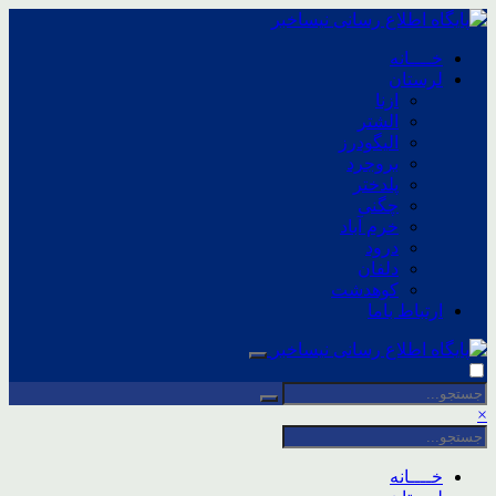
خــــانه
لرستان
ازنا
الشتر
الیگودرز
بروجرد
پلدختر
چگنی
خرم آباد
درود
دلفان
کوهدشت
ارتباط باما
×
خــــانه