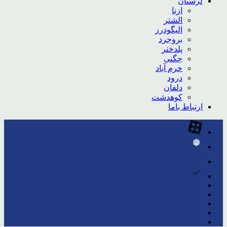
لرستان
ازنا
الشتر
الیگودرز
بروجرد
پلدختر
چگنی
خرم آباد
درود
دلفان
کوهدشت
ارتباط باما