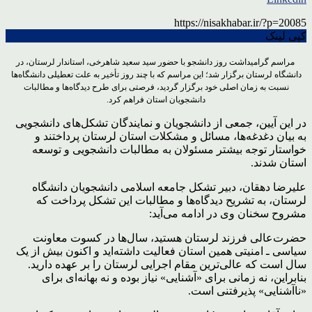
https://nisakhabar.ir/?p=20085
کپی لینک
مراسم گرامیداشت روز دانشجو با حضور سید سعید شاهرخی، استاندار لرستان، در
دانشگاه لرستان برگزار شد؛ این مراسم که با چند روز تأخیر به علت تعطیلی دانشگاه‌ها
نسبت به زمان اصلی خود برگزار گردید، فرصتی برای طرح دیدگاه‌ها و مطالبات
دانشجویان استان فراهم کرد.
در این آیین، جمعی از دانشجویان و نمایندگان تشکل‌های دانشجویی
به بیان دغدغه‌ها، مسائل و مشکلات استان لرستان پرداختند و
خواستار توجه بیشتر مسئولان به مطالبات دانشجویی و توسعه
استان شدند.
علیرضا دهقان، دبیر تشکل جامعه اسلامی دانشجویان دانشگاه
لرستان، به تشریح دیدگاه‌ها و مطالبات این تشکل پرداخت که
مشروح سخنان وی در ادامه می‌آید:
حضرت‌عالی فرزند لرستان هستید، سال‌ها در کسوت معاونت
سیاسی ـ امنیتی همین استان فعالیت داشته‌اید و اکنون بیش از یک
سال است که عالی‌ترین مقام اجرایی لرستان را بر عهده دارید.
بنابراین، نه زمانی برای «آشنایی» نیاز بوده و نه بهانه‌ای برای
«ناآشنایی» پذیرفتنی است.