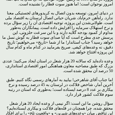
امروز نوجوان است؛ اما هنوز سوت قطار را نشنیده است.
در دنیای امروز، توسعه بدون اتصال به کریدورهای لجستیکی معنا
ندارد. راه‌آهن خرم‌آباد، شریان حیاتی اتصال لرستان به اقتصاد ملی
است. طولانی‌شدن این پروژه، توجیه اقتصادی آن را زیر سؤال برده
و نرخ استهلاک سرمایه را افزایش داده است. پیمانکاران به‌طور
مداوم از کمبود بودجه گلایه دارند و با این سرعت حلزونی، این
پرسش جدی مطرح است که آیا صدای سوت قطار به گوش نسل ما
خواهد رسید؟ جناب استاندار! ما از شما «تاریخ» می‌خواهیم؛ تاریخ
دقیق، نه وعده‌های کیفی. صریح بفرمایید در کدام ماه و کدام سال
این پروژه افتتاح خواهد شد.
وعده داده‌اید که سالانه 20 هزار شغل در استان ایجاد می‌کنید؛ عددی
بزرگ که طبق مصاحبه معاون هماهنگی امور اقتصادی استانداری،
50 درصد آن محقق شده است.
اما جناب آقای شاهرخی! بیایید به آمارهای رسمی نگاه کنیم. طبق
آخرین آمار، شاخص فلاکت در لرستان به 45 درصد رسیده و نرخ
بیکاری بر عدد 8 درصد ایستاده است؛ به‌طوری که استان در رتبه
سوم فلاکت کشور قرار دارد.
سؤال روشن ما این است: اگر نیمی از وعده ایجاد 20 هزار شغل
محقق شده، چرا همچنان در قله‌های فلاکت و بیکاری ایستاده‌ایم؟
این تناقض میان «وعده‌های شیرین» و «واقعیت تلخ» را برای افکار