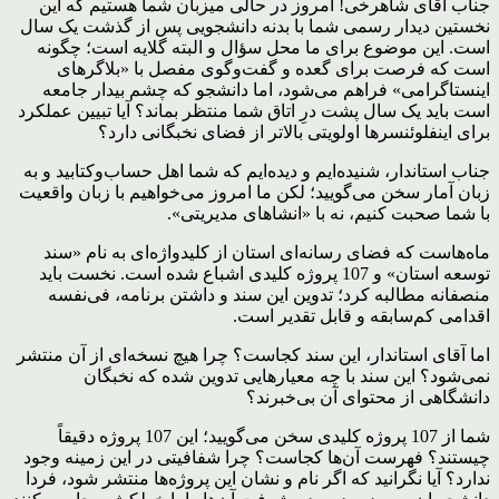
جناب آقای شاهرخی! امروز در حالی میزبان شما هستیم که این
نخستین دیدار رسمی شما با بدنه دانشجویی پس از گذشت یک سال
است. این موضوع برای ما محل سؤال و البته گلایه است؛ چگونه
است که فرصت برای گعده و گفت‌وگوی مفصل با «بلاگرهای
اینستاگرامی» فراهم می‌شود، اما دانشجو که چشم بیدار جامعه
است باید یک سال پشت درِ اتاق شما منتظر بماند؟ آیا تبیین عملکرد
برای اینفلوئنسرها اولویتی بالاتر از فضای نخبگانی دارد؟
جناب استاندار، شنیده‌ایم و دیده‌ایم که شما اهل حساب‌وکتابید و به
زبان آمار سخن می‌گویید؛ لکن ما امروز می‌خواهیم با زبان واقعیت
با شما صحبت کنیم، نه با «انشاهای مدیریتی».
ماه‌هاست که فضای رسانه‌ای استان از کلیدواژه‌ای به نام «سند
توسعه استان» و 107 پروژه کلیدی اشباع شده است. نخست باید
منصفانه مطالبه کرد؛ تدوین این سند و داشتن برنامه، فی‌نفسه
اقدامی کم‌سابقه و قابل تقدیر است.
اما آقای استاندار، این سند کجاست؟ چرا هیچ نسخه‌ای از آن منتشر
نمی‌شود؟ این سند با چه معیارهایی تدوین شده که نخبگان
دانشگاهی از محتوای آن بی‌خبرند؟
شما از 107 پروژه کلیدی سخن می‌گویید؛ این 107 پروژه دقیقاً
چیستند؟ فهرست آن‌ها کجاست؟ چرا شفافیتی در این زمینه وجود
ندارد؟ آیا نگرانید که اگر نام و نشان این پروژه‌ها منتشر شود، فردا