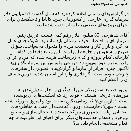
عمومی توضیح دهید.
در گزارش‌های رسمی اعلام کرده‌اید که سال گذشته 65 میلیون دلار
سرمایه‌گذاری خارجی از کشورهای چین، کانادا و تاجیکستان برای
اجرای پروژه‌های صنعتی به استان جذب شده است.
آقای شاهرخی! 65 میلیون دلار رقم کمی نیست. تزریق چنین
سرمایه‌ای به اقتصاد نحیف لرستان باید مانند یک شوک جدی عمل
می‌کرد و بازار کار و معیشت مردم را متحول می‌ساخت. سؤال
صریح دانشجویان و جامعه این است: این منابع دقیقاً در کدام
کارخانه، کدام پروژه و کدام زیرساخت هزینه شده که مردم اثر آن
را در سفره خود نمی‌بینند؟ خروجی ملموس این سرمایه‌گذاری‌ها
تاکنون چیزی فراتر از آمارها و گزارش‌های تصویری از سفرهای
خارجی نبوده است. اگر دلاری وارد این استان شده، آدرس شفاف
آن را اعلام کنید.
امروز صنایع استان یکی پس از دیگری در حال تبدیل‌شدن به
موزه‌های تاریخی هستند: • فولاد ازنا که اسکلت‌های آن پوسیده
است. • پارسیلون؛ که زمانی نگین صنعت بود و امروز متروکه شده
است. • شهرک فارسیت دورود؛ که بحث آن حتی به مناظره‌های
انتخاباتی ریاست‌جمهوری نیز کشیده شد. • یخچال‌سازی و صنایع
بروجرد و ده‌ها واحد نیمه‌جان دیگر. برای احیای این ظرفیت‌ها چه
اقدام مشخصی انجام داده‌اید؟