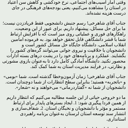
وقتی آمار آسیب‌های اجتماعی، نرخ خودکشی و کاهش سن اعتیاد
در استان را مشاهده می‌کنیم، یعنی بودجه‌های فرهنگی در جای
درست هزینه نشده‌اند.
جناب آقای شاهرخی! رسم جنبش دانشجویی فقط فریادزدن نیست؛
ما برای حل مسائل، پیشنهاد داریم. برای عبور از این وضعیت،
راهکارهای فوری و عملیاتی روی میز است که با افزایش ارتباط
شما با قشر دانشگاهی قابل تحقق خواهد بود. به فرموده امامین
انقلاب اسلامی، دانشگاه جایگاه حل مسائل کشور است و
دانشجویان با خلاقیت و نیروی جوانی می‌توانند گره‌های کشور را
بگشایند. عملکرد و برنامه‌های خود را در پشت درهای بسته ادارات
محصور نکنید. دانشگاه آمادگی کامل دارد تا به‌عنوان بازوی مشورتی
و نظارتی، در فرآیند مدیریت استان به شما کمک کند.
جناب آقای شاهرخی! زمان آزمون‌وخطا گذشته است. شما «بومی»
و «باتجربه» هستید؛ بنابراین سطح انتظارات از شما دوچندان است.
دانشجویان از شما نه «گفتاردرمانی» می‌خواهند و نه «شعار».
ما دو خروجی حیاتی از این جلسه مطالبه می‌کنیم که انتظار داریم
از همین فردا پیگیری شود: 1. ایجاد بسترهای پایدار برای ارتباط
مستمر و مؤثر با دانشجویان و نخبگان استان. 2. شفاف‌سازی و
انتشار سند توسعه استان لرستان به‌عنوان برنامه راهبردی
استانداری.