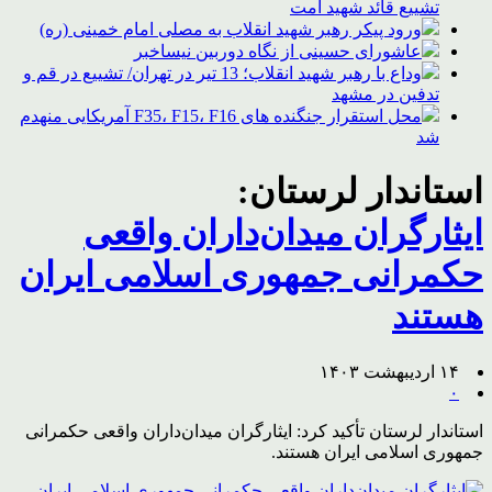
تشییع قائد شهید امت
ورود پیکر رهبر شهید انقلاب به مصلی امام خمینی (ره)
عاشورای حسینی از نگاه دوربین نیساخبر
وداع با رهبر شهید انقلاب؛ 13 تیر در تهران/ تشییع در قم و
تدفین در مشهد
محل استقرار جنگنده های F35، F15، F16 آمریکایی منهدم
شد
استاندار لرستان:
ایثارگران میدان‌داران واقعی
حکمرانی جمهوری اسلامی ایران
هستند
۱۴ اردیبهشت ۱۴۰۳
۰
استاندار لرستان تأکید کرد: ایثارگران میدان‌داران واقعی حکمرانی
جمهوری اسلامی ایران هستند.