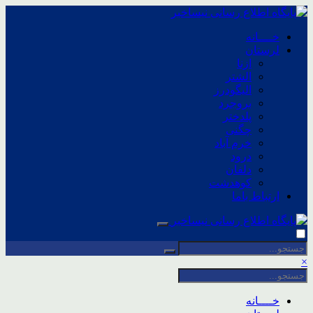
خــــانه
لرستان
ازنا
الشتر
الیگودرز
بروجرد
پلدختر
چگنی
خرم آباد
درود
دلفان
کوهدشت
ارتباط باما
×
خــــانه