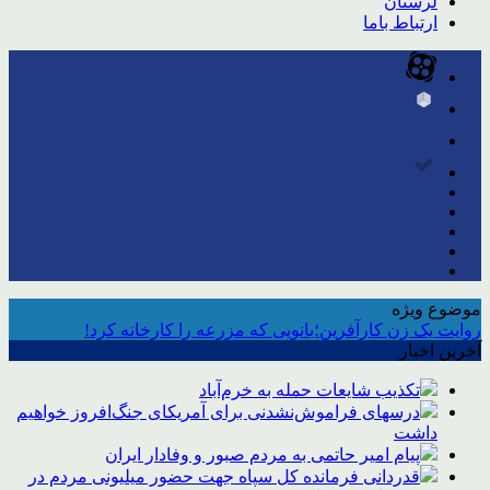
لرستان
ارتباط باما
موضوع ویژه
روایت یک زن کارآفرین؛بانویی که مزرعه را کارخانه کرد!
آخرین اخبار
تکذیب شایعات حمله به خرم‌آباد
درسهای فراموش‌نشدنی برای آمریکای جنگ‌افروز خواهیم
داشت
پیام امیر حاتمی به مردم صبور و وفادار ایران
قدردانی فرمانده کل سپاه جهت حضور میلیونی مردم در