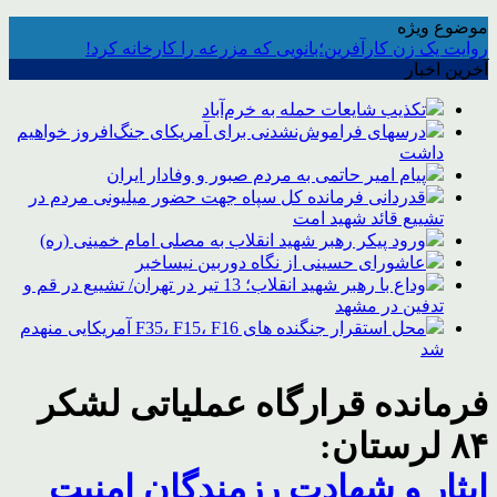
موضوع ویژه
روایت یک زن کارآفرین؛بانویی که مزرعه را کارخانه کرد!
آخرین اخبار
تکذیب شایعات حمله به خرم‌آباد
درسهای فراموش‌نشدنی برای آمریکای جنگ‌افروز خواهیم
داشت
پیام امیر حاتمی به مردم صبور و وفادار ایران
قدردانی فرمانده کل سپاه جهت حضور میلیونی مردم در
تشییع قائد شهید امت
ورود پیکر رهبر شهید انقلاب به مصلی امام خمینی (ره)
عاشورای حسینی از نگاه دوربین نیساخبر
وداع با رهبر شهید انقلاب؛ 13 تیر در تهران/ تشییع در قم و
تدفین در مشهد
محل استقرار جنگنده های F35، F15، F16 آمریکایی منهدم
شد
فرمانده قرارگاه عملیاتی لشکر
۸۴ لرستان:
ایثار و شهادت رزمندگان امنیت