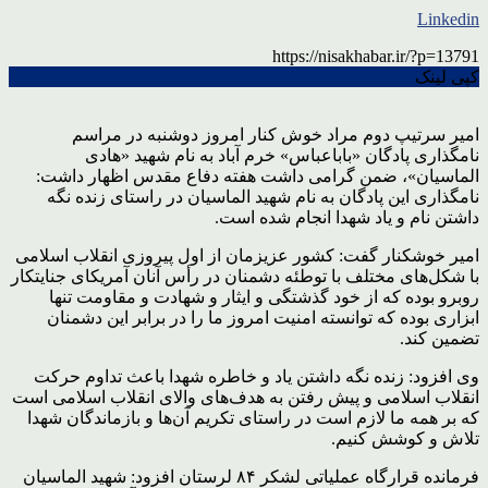
Linkedin
https://nisakhabar.ir/?p=13791
کپی لینک
امیر سرتیپ دوم مراد خوش کنار امروز دوشنبه در مراسم
نامگذاری پادگان «باباعباس» خرم آباد به نام شهید «هادی
الماسیان»، ضمن گرامی داشت هفته دفاع مقدس اظهار داشت:
نامگذاری این پادگان به نام شهید الماسیان در راستای زنده نگه
داشتن نام و یاد شهدا انجام شده است.
امیر خوشکنار گفت: کشور عزیزمان از اول پیروزی انقلاب اسلامی
با شکل‌های مختلف با توطئه دشمنان در رأس آنان آمریکای جنایتکار
روبرو بوده که از خود گذشتگی و ایثار و شهادت و مقاومت تنها
ابزاری بوده که توانسته امنیت امروز ما را در برابر این دشمنان
تضمین کند.
وی افزود: زنده نگه داشتن یاد و خاطره شهدا باعث تداوم حرکت
انقلاب اسلامی و پیش رفتن به هدف‌های والای انقلاب اسلامی است
که بر همه ما لازم است در راستای تکریم آن‌ها و بازماندگان شهدا
تلاش و کوشش کنیم.
فرمانده قرارگاه عملیاتی لشکر ۸۴ لرستان افزود: شهید الماسیان