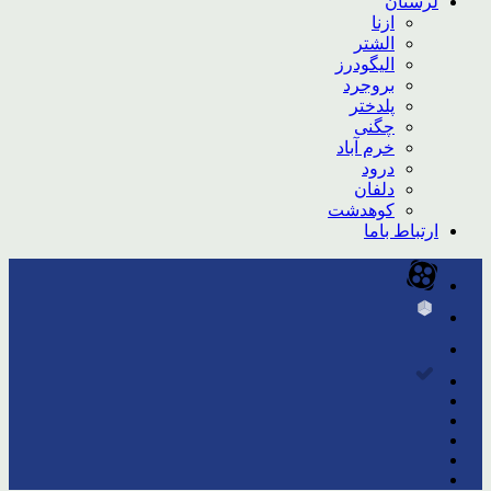
لرستان
ازنا
الشتر
الیگودرز
بروجرد
پلدختر
چگنی
خرم آباد
درود
دلفان
کوهدشت
ارتباط باما