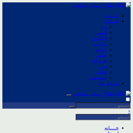
خــــانه
لرستان
ازنا
الشتر
الیگودرز
بروجرد
پلدختر
چگنی
خرم آباد
درود
دلفان
کوهدشت
ارتباط باما
×
خــــانه