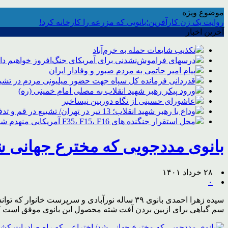
موضوع ویژه
روایت یک زن کارآفرین؛بانویی که مزرعه را کارخانه کرد!
آخرین اخبار
تکذیب شایعات حمله به خرم‌آباد
درسهای فراموش‌نشدنی برای آمریکای جنگ‌افروز خواهیم د
پیام امیر حاتمی به مردم صبور و وفادار ایران
قدردانی فرمانده کل سپاه جهت حضور میلیونی مردم در تشیی
ورود پیکر رهبر شهید انقلاب به مصلی امام خمینی (ره)
عاشورای حسینی از نگاه دوربین نیساخبر
وداع با رهبر شهید انقلاب؛ 13 تیر در تهران/ تشییع در قم و تدفین در مشهد
محل استقرار جنگنده های F35، F15، F16 آمریکایی منهدم شد
بانوی مددجویی که مخترع جهانی ش
۲۸ خرداد ۱۴۰۱
۰
سیده زهرا احمدی بانوی ۳۹ ساله نورآبادی و سر
سم گیاهی برای ازبین بردن آفت شته محصول این بانوی موفق است که 