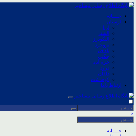
خــــانه
لرستان
ازنا
الشتر
الیگودرز
بروجرد
پلدختر
چگنی
خرم آباد
درود
دلفان
کوهدشت
ارتباط باما
×
خــــانه