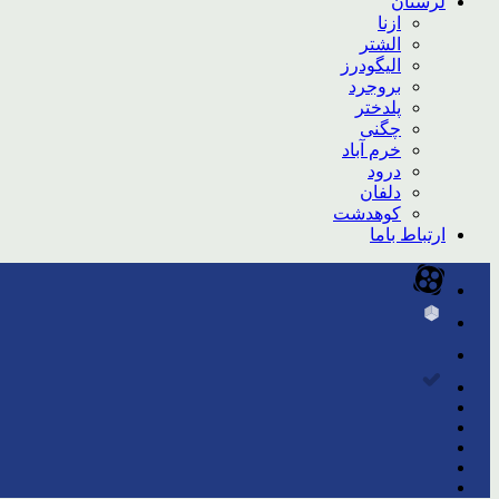
لرستان
ازنا
الشتر
الیگودرز
بروجرد
پلدختر
چگنی
خرم آباد
درود
دلفان
کوهدشت
ارتباط باما