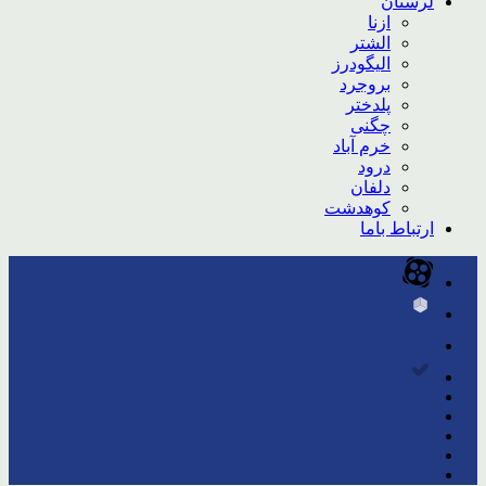
لرستان
ازنا
الشتر
الیگودرز
بروجرد
پلدختر
چگنی
خرم آباد
درود
دلفان
کوهدشت
ارتباط باما