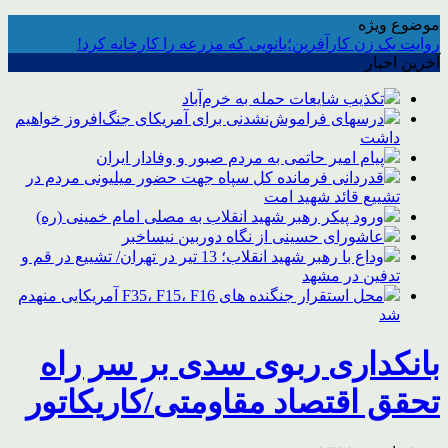
موضوع ویژه
روایت یک زن کارآفرین؛بانویی که مزرعه را کارخانه کرد!
آخرین اخبار
تکذیب شایعات حمله به خرم‌آباد
درسهای فراموش‌نشدنی برای آمریکای جنگ‌افروز خواهیم
داشت
پیام امیر حاتمی به مردم صبور و وفادار ایران
قدردانی فرمانده کل سپاه جهت حضور میلیونی مردم در
تشییع قائد شهید امت
ورود پیکر رهبر شهید انقلاب به مصلی امام خمینی (ره)
عاشورای حسینی از نگاه دوربین نیساخبر
وداع با رهبر شهید انقلاب؛ 13 تیر در تهران/ تشییع در قم و
تدفین در مشهد
محل استقرار جنگنده های F35، F15، F16 آمریکایی منهدم
شد
بانکداری ربوی سدی بر سر راه
تحقق اقتصاد مقاومتی/کاریکاتور