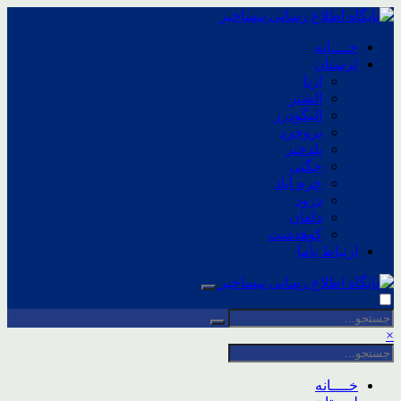
خــــانه
لرستان
ازنا
الشتر
الیگودرز
بروجرد
پلدختر
چگنی
خرم آباد
درود
دلفان
کوهدشت
ارتباط باما
×
خــــانه