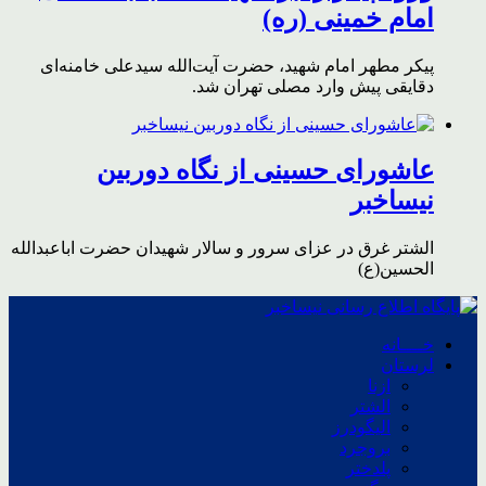
امام خمینی (ره)
پیکر مطهر امام شهید،‌ حضرت آیت‌الله سیدعلی خامنه‌ای
دقایقی پیش وارد مصلی تهران شد.
عاشورای حسینی از نگاه دوربین
نیساخبر
الشتر غرق در عزای سرور و سالار شهیدان حضرت اباعبدالله
الحسین(ع)
خــــانه
لرستان
ازنا
الشتر
الیگودرز
بروجرد
پلدختر