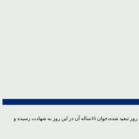
فرهاد زیویار در حاشیه راهپیمایی 13آبان در جمع خبرنگاران اظهار داشت:انقلاب اسلامی به پیروزی نشسته، رهبر هفتاد و چند ساله آن در این روز تبعید شده،جوان 16ساله آن در این روز به شهادت رسیده و