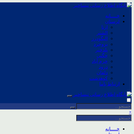
خــــانه
لرستان
ازنا
الشتر
الیگودرز
بروجرد
پلدختر
چگنی
خرم آباد
درود
دلفان
کوهدشت
ارتباط باما
×
خــــانه