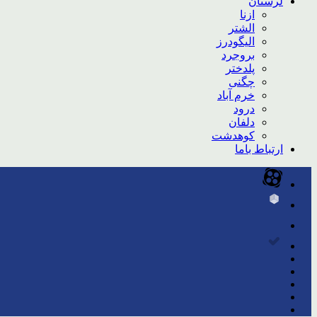
لرستان
ازنا
الشتر
الیگودرز
بروجرد
پلدختر
چگنی
خرم آباد
درود
دلفان
کوهدشت
ارتباط باما