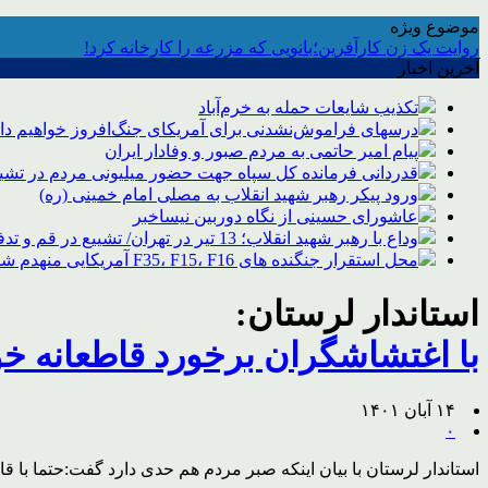
موضوع ویژه
روایت یک زن کارآفرین؛بانویی که مزرعه را کارخانه کرد!
آخرین اخبار
تکذیب شایعات حمله به خرم‌آباد
درسهای فراموش‌نشدنی برای آمریکای جنگ‌افروز خواهیم د
پیام امیر حاتمی به مردم صبور و وفادار ایران
قدردانی فرمانده کل سپاه جهت حضور میلیونی مردم در تشیی
ورود پیکر رهبر شهید انقلاب به مصلی امام خمینی (ره)
عاشورای حسینی از نگاه دوربین نیساخبر
وداع با رهبر شهید انقلاب؛ 13 تیر در تهران/ تشییع در قم و تدفین در مشهد
محل استقرار جنگنده های F35، F15، F16 آمریکایی منهدم شد
استاندار لرستان:
با اغتشاشگران برخورد قاطعانه خ
۱۴ آبان ۱۴۰۱
۰
استاندار لرستان با بیان اینکه صبر مردم هم حدی دارد گفت:حتما با 