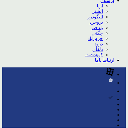
لرستان
ازنا
الشتر
الیگودرز
بروجرد
پلدختر
چگنی
خرم آباد
درود
دلفان
کوهدشت
ارتباط باما