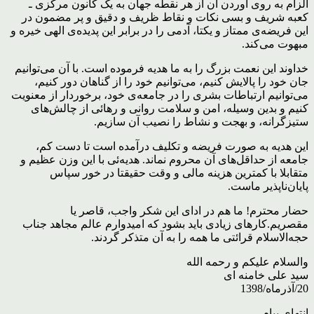
الزام به روی آوردن آن از هر نقطه ‌جهان به یک کانون مرکزی ـ
کعبه شریف ‌و بسی نکات و نقاط ظریف و دقیق و پر مضمون در
این فریضه‌ی ممتاز و یکتا‌، آدمی را در برابر این پدید‌ه‌ی الهی خیره و
مبهوت می‌کند.
خداوند این نعمت بزرگ را به ما هدیه فرموده است‌. با آن می‌توانیم
جان خود را پالایش کنیم‌، می‌توانیم خود را از گناهان دور کنیم‌،
می‌توانیم ارتباطات بشری را در جامعه‌ی خود‌، برخوردار از معنویت
کنیم و بدین وسیله‌، امن و سلامت روانی و رهائی از چالش‌های
ستیز‌گرانه‌، و بهجت و نشاط را نصیب آن سازیم‌.
این هدیه به صورت فریضه و تکلیف در‌آمده است تا دست کم‌،
جامعه از حداقل‌های آن محروم نماند‌. هدیه‌‌ئی با این وزن عظیم و
متقابلا با کمترین هزینه مالی و وقت حقیقتا در خور سپاس
پایان‌ناپذیر ما‌ست.
حضار محترم‌! ما هم در ادای این شکر واجب‌، قاصر یا
مقصریم‌.کارهای زیادی باید بشود که امیدوارم عالم مجاهد جناب
حجه‌الاسلام قرائتی ما همه را به آن متذکر گردند.
والسلام علیکم و رحمه الله
سید علی خامنه ای
20/آذرماه/1398
انتهای پیام