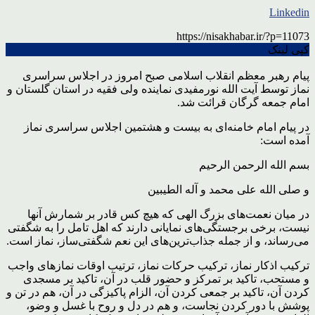
Linkedin
https://nisakhabar.ir/?p=11073
کپی لینک
پیام رهبر معظم انقلاب اسلامی صبح امروز در اجلاس سراسری
نماز توسط آیت الله نورمفیدی نماینده ولی فقیه در استان گلستان و
امام جمعه گرگان قرائت شد.
‌در پیام امام خامنه‌ای به بیست و هشتمین اجلاس سراسری نماز
آمده است:
‌‌بسم الله الرحمن الرحیم
و صلی الله علی محمد و آله الطیبین
در میان نعمت‌های بزرگ الهی که هیچ کس قادر بر شمارش آنها
نیست‌، برخی برجستگی‌های نمایانی دارند که اهل تامل را به شگفتی
می‌رساند‌، و از جمله ‌جذاب‌‌ترین‌های این نعم شگفتی‌ساز، نماز است.
ترکیب اذکار نماز، ترکیب حرکات نماز، ترتیب اوقات نمازهای واجب
و مستحب‌، تاکید بر تمرکز و حضور قلب در آن‌، تاکید بر مسجدی
کردن آن، تاکید بر جمعی کردن آن، الزام پاکیزگی در آن، هم در تن و
پوشش با دور کردن نجاست‌، و هم در دل و روح با غسل و وضو‌،