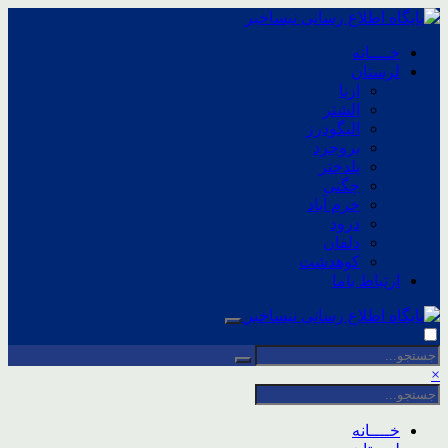
خــــانه
لرستان
ازنا
الشتر
الیگودرز
بروجرد
پلدختر
چگنی
خرم آباد
درود
دلفان
کوهدشت
ارتباط باما
×
خــــانه