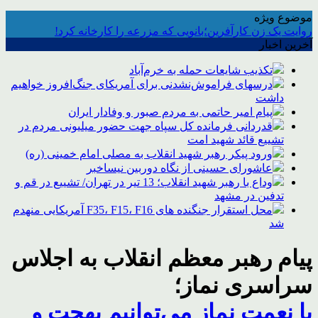
موضوع ویژه
روایت یک زن کارآفرین؛بانویی که مزرعه را کارخانه کرد!
آخرین اخبار
تکذیب شایعات حمله به خرم‌آباد
درسهای فراموش‌نشدنی برای آمریکای جنگ‌افروز خواهیم
داشت
پیام امیر حاتمی به مردم صبور و وفادار ایران
قدردانی فرمانده کل سپاه جهت حضور میلیونی مردم در
تشییع قائد شهید امت
ورود پیکر رهبر شهید انقلاب به مصلی امام خمینی (ره)
عاشورای حسینی از نگاه دوربین نیساخبر
وداع با رهبر شهید انقلاب؛ 13 تیر در تهران/ تشییع در قم و
تدفین در مشهد
محل استقرار جنگنده های F35، F15، F16 آمریکایی منهدم
شد
پیام رهبر معظم انقلاب به اجلاس
سراسری نماز؛
با نعمت نماز می‌توانیم بهجت و