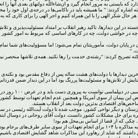
 بایستی به مرور انجام گیرد و ان‌شاءاللَّه دولتهای بعدی آنها را انجا
ته اشاره کردند: ” ما همیشه باید در ناکامی‌ها در درجه‌ی اول خود را 
 حال شکر الهی را با این همراه کنیم و اجر الهی را برای کاری که به‌خ
سته در این دیدارها، تاکید رهبر انقلاب بر امتداد مسئولیت‌پذیری و 
، چه در حواشی دولت، چه در کارهای اساسی که مربوط به امور کشور است
ان در پایان دولت، مأموریتتان تمام می‌شود؛ اما مسؤولیت‌های شما تم
. “
ین نکته تصریح کردند: “رشته‌ی خدمت را رها نکنید. همه‌ی تلاشها منحصر
خرین دیدارها با دولت‌های هشت ساله پس از دفاع مقدس بود و نکته‌ی پرر
یش از تلاش‌ها و مسئولیت‌ها پررنگ بود اما در این دیدار ضمن قدردانی 
دولت آقای روحانی در
 برجام شد اما با نقض این پیمان از سوی آمریکا و همچنین عدم انجام تعهدات ت
اخص‌های اقتصادی بدترین دولت بعد از انقلاب هستند.
وزستان و دیگر نواحی کشور، موجب شده تا دولت آیت‌الله رئیسی در سخ
ره برای حل مشکلات کشور دانست. دولت آقای روحانی در دوسال ابتدای
ود. چکی که از قضا از اساس بی‌محل هم بود!
با خروج آمریکا از برجام در سال ۹۷، مجدداً تلاش این دولت معطوف به مذاکره با ۴+۱ برای
اشتند که شاید از رهاورد این مذاکرات شاهد گشایش اقتصادی باشیم. ا