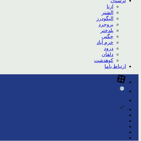
لرستان
ازنا
الشتر
الیگودرز
بروجرد
پلدختر
چگنی
خرم آباد
درود
دلفان
کوهدشت
ارتباط باما