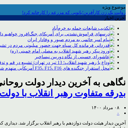
موضوع ویژه
روایت یک زن کارآفرین؛بانویی که مزرعه را کارخانه کرد!
آخرین اخبار
تکذیب شایعات حمله به خرم‌آباد
درسهای فراموش‌نشدنی برای آمریکای جنگ‌افروز خواهیم د
پیام امیر حاتمی به مردم صبور و وفادار ایران
قدردانی فرمانده کل سپاه جهت حضور میلیونی مردم در تشیی
ورود پیکر رهبر شهید انقلاب به مصلی امام خمینی (ره)
عاشورای حسینی از نگاه دوربین نیساخبر
وداع با رهبر شهید انقلاب؛ 13 تیر در تهران/ تشییع در قم و تدفین در مشهد
محل استقرار جنگنده های F35، F15، F16 آمریکایی منهدم شد
نگاهی به آخرین دیدار دولت روحانی 
بدرقه‌ متفاوت رهبر انقلاب با دولت
۰۸ مرداد ۱۴۰۰
۰
آخرین دیدار هیئت دولت دوازدهم با رهبر انقلاب برگزار شد. دیداری که