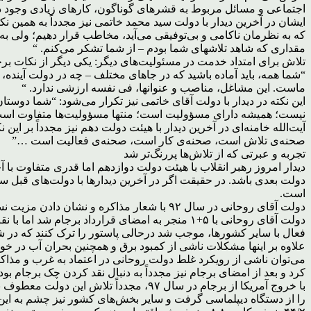
اجتماعی و مسائل مربوط به قشرهای گوناگون، کارهای زیادی وجود دارد که
ایشان در آخرین دیدار با دولت سید محمد خاتمی نیز مجدداً به همین نک
که به نظرمان ناکامی و بی‌توفیقی می‌آید، مخاطب قرار دهیم؛ ولی به هر
مقداری که شاهد تلاشهای شما بودم – از شما تشکر می‌کنم. “
تلاش برای امتداد خدمت در مسئولیت‌های دیگر: یکی دیگر از نکات برج
“شما همه، باید آماده باشید که در جاهای مختلف – چه در دولت آینده
ماست. این مشاغل، مناصب و عنوانها، فی نفسه ارزشی ندارد. “
این نکته در دیدار با دولت آقای خاتمی نیز تکرار می‌شود: “شما دوست
نیست؛ همیشه دارای مسؤولیت است؛ منتها مسؤولیت‌ها متفاوت است
آیت‌الله خامنه‌ای در آخرین دیدار با هیئت دولت دهم نیز مجدداً بر ا
صحنه‌ی تلاش است، صحنه‌ی کار است، صحنه‌ی فعالیت است …”
تجربه‌ و عبرتی که از تلاش‌ها پررنگ‌تر شد
دیدار امروز رهبر انقلاب با هیئت دولت دوازدهم اما قدری متفاوت با آ
دولت بعدی باشد. در حقیقت اگر در آخرین دیدارها با دولت‌های قبل ستا
است.
دولت آقای روحانی با ۵+۱ منجر به امضای قرارداد
فعال با سایر کشورها، موجب شد درحالی پاستور را ترک کنند که در ش
علاوه بر اینها مشکلات ناشی از کمبود برق و همچنین بحران آب در خ
می‌توان ناشی از رویکرد غلط دولت روحانی در اعتماد به غرب و مذاک
کرد و بعد از امضای برجام نیز مجدداً به دنبال نقد کردن چک برجام ب
را از دستگاه دیپلماسی گرفت و سایر بخش‌های کشور نیز چشم به این د