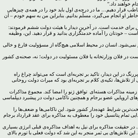
م خواهند داد.”
مخاطب قرار دهیم… ما در درجه‌ی اول باید خود را در همه‌ی چیزهایی
اطر او انجام می‌گیرد، مسلّم بدانیم. بنابراین من به سهم خودم – آن
تلاش برای خدمت است. در آخرین دیدار با هیئت دولت ششم فرمودند:
 – خودتان را آماده خدمتگزاری بدانید و قرار دهید. این، وظیفه
ام نمی‌شود. انسان در محیط اسلامی هیچ‌گاه از مسؤولیت فارغ و خالی
 نیست در فلان وزارتخانه یا فلان مسئولیت در دولت؛ نه، صحنه‌ی کشور
نگ در این دیدار، تاکید بر تجربه‌ای است که می‌تواند چراغ راه
از تلاش‌ها، تکیه‌ی کلام بر تجربه‌ای بود که میراث دولت روحانی
 سال ۹۲ با شعار مذاکره و نشان دادن مزیت نسبی در دیپلماسی توانست به پیروزی دست یابد و در عرض ۱۰۰ روز در زمینه مذاکرات هسته‌ای توافق ژنو را امضا کند. مجموع مذاکرات
وسط کشورهای اروپاییِ عضو برجام و همچنین ناکامی دولت در پیشبرد دیپلماسی
ت‌ترین شرایط عهده‌دار کشور شود. این ناکامی‌ها و ضعف‌ها را
ی تمام پتانسیل خود را معطوف به مذاکره برای عقد قرارداد برجام
 انجام تعهدات از سوی سایر طرف‌های برجام بود. در حقیقت مذاکره برای نیل به اهداف مذاکره‌ی قبلی انرژی بسیاری
ین تلاش‌های بی ثمر منجر به این شد که دولت فعلی با تورم بالای