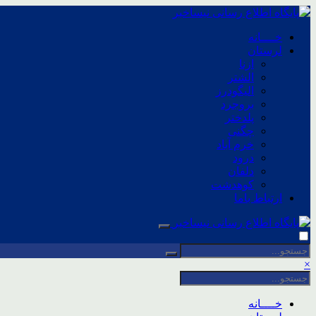
خــــانه
لرستان
ازنا
الشتر
الیگودرز
بروجرد
پلدختر
چگنی
خرم آباد
درود
دلفان
کوهدشت
ارتباط باما
×
خــــانه