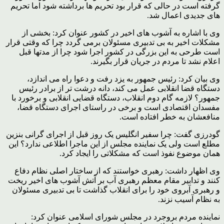
گرفته است در حالی که قرار بود تحریم ها برداشته شود اما تحریم
های جدیدی اعمال شد.
وی با اشاره به آشوب های اخیر در کشور عنوان کرد: بخشی از
مشکلات اخیر به بی تدبیری مسئولان برمی گردد چرا که وقتی قرار
است طرحی به این بزرگی در کشور اجرا شود چرا از مدتها قبل
اعلام نشد تا مردم در جریان قرار بگیرند.
وی بیان کرد: رئیس جمهور به یزد رفت و دعوا راه می اندازد،
دستگاه قضا انقلابی عمل می کند، دانه درشت تر از برادر رئیس
جمهور؟ لازمه گام دوم انقلاب، دستگاه قضایی انقلابی و برخورد با
مفسدان اقتصادی است و برخی در راستای اجرای دستگاه قضا،
منافعشان به خطر افتاده است.
گودرزی گفت: چرا سفیر انگلیس یک روز قبل از اجرای گرانی بنزین
مطلع است ولی یک نماینده مجلس از این ماجرا اطلاعی ندارد؟ این
همان موضوع نفوذ است که مشکلاتی را ایجاد کرد.
وی اظهار داشت: رهبری خواستند که از ساختار اصلی نظام دفاع
کنند و تدابیر مقام معظم رهبری آب بر آتش آشوب های اخیر ریخت
و رهبری آبروی خود را برای انقلاب گذاشت تا بی تدبیری مسئولان
به نظام آسیب نزند.
نماینده مردم بروجرد در مجلس شورای اسلامی عنوان کرد: