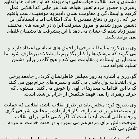
دشمنان و ضد انقلاب خواب هایی دیده بودند که این خواب ها با تدابیر
رهبری و حضور مردم تعبیر نخواهد شد؛ هر جایی که انقلابی عمل
کردیم و ایستادگی و مقاومت نشان دادیم به موفقیت دست یافتیم
چرا که در دوران دفاع مقدس با اندک امکانات اما با ایستادگی بر
دشمن پیروز شدیم و امروز پیشرفت ایران در عرصه های مختلف
آنقدر زیاد شده که نشان می دهد با این پیشرفت ها دشمنان غلطی
نمی توانند بکنند.
وی بیان کرد: متاسفانه برخی از احمق های سیاسی اعتقاد دارند و
می گویند که موشک ها را کنار بگذاریم تا مشکلات برطرف شود اما
ملت ایران ایستاده و مقاومت می کند و هیچ گاه در برابر دشمن
تسلیم نخواهد شد.
گودرزی با اشاره به روز مجلس خاطرنشان کرد: در جامعه برخی
برای انتخابات پول پاشی می کنند و سفره های حرام پهن می کنند
که با این اقدامات معیارهای الهی را عوض می کنند، مسئولی که
حرف رهبری را نمی فهمد شکمش از حرام پر شده است.
وی تصریح کرد: مجلس باید در طراز انقلاب باشد، انقلابی که حمایت
از مستضعفین را در سرلوحه کار قرار داده و مخالف اشرافی گری
و رفاه طلبی است باید دانست که اگر کسی دلش برای انقلاب
سوخت دلش برای مردم هم می سوزد و در جهت خدمت به مردم
تلاش می کند.