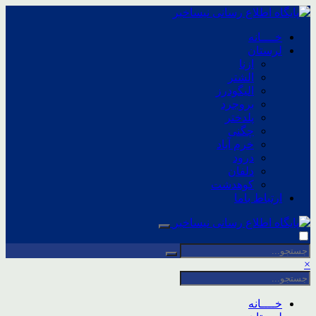
خــــانه
لرستان
ازنا
الشتر
الیگودرز
بروجرد
پلدختر
چگنی
خرم آباد
درود
دلفان
کوهدشت
ارتباط باما
×
خــــانه