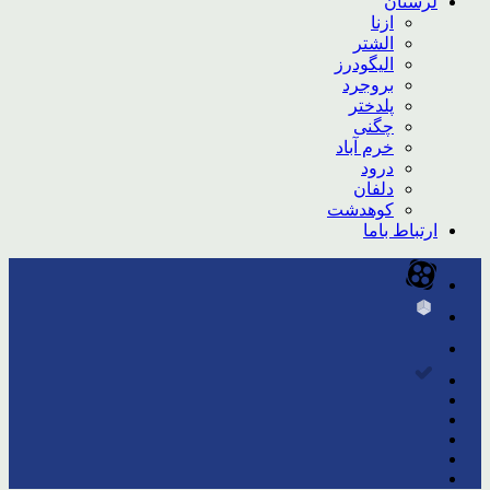
لرستان
ازنا
الشتر
الیگودرز
بروجرد
پلدختر
چگنی
خرم آباد
درود
دلفان
کوهدشت
ارتباط باما