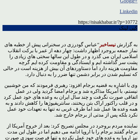
+Google
Linkedin
https://nisakhabar.ir/?p=10772
کپی لینک
به گزارش
نیساخبر
“عباس گودرزی در سخنرانی پیش از خطبه های
نماز جمعه بروجرد اظهار داشت: چهار دهه از عمر با برکت انقلاب
اسلامی ایران می گذرد و در طول این سالها سختی های زیادی را
پشت سر گذاشته ایم و ایستادگی و مقاومت کرده ایم گرچه
مقاومت هزینه دارد اما دستاوردهای آن بیش از هزینه است در حالی
که تسلیم شدن در برابر دشمن تنها ضرر را به دنبال دارد.
وی با اشاره به قضیه برجام افزود: رهبری فرمودند که من خوشبین
نیستم، با آمریکا مذاکره شد و برجام امضا گردید ولی در عمل
اتفاقی صورت نگرفت و چند سال ایران به وعده های خود عمل کرد
و در قلب راکتور اراک بتن ریختند، سانتریفیوژها را کاهش دادند و به
همه وعده ها عمل شد اما طرف غربی نه تنها به تعهدات خود عمل
نکرد بلکه پس از مدتی از برجام خارج شد.
نماینده مردم بروجرد در مجلس تصریح کرد: بعد از خروج آمریکا از
برجام گفتند برجام را با اروپا ادامه می دهیم اما در طول این مدت
نیز اروپا به وعده های خود عمل نکرده و تنها فرصت سوزی صورت