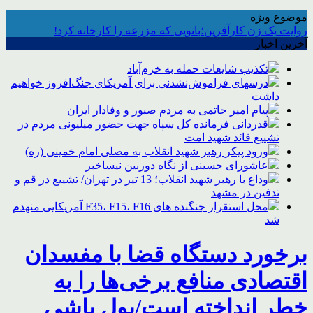
موضوع ویژه
روایت یک زن کارآفرین؛بانویی که مزرعه را کارخانه کرد!
آخرین اخبار
تکذیب شایعات حمله به خرم‌آباد
درسهای فراموش‌نشدنی برای آمریکای جنگ‌افروز خواهیم
داشت
پیام امیر حاتمی به مردم صبور و وفادار ایران
قدردانی فرمانده کل سپاه جهت حضور میلیونی مردم در
تشییع قائد شهید امت
ورود پیکر رهبر شهید انقلاب به مصلی امام خمینی (ره)
عاشورای حسینی از نگاه دوربین نیساخبر
وداع با رهبر شهید انقلاب؛ 13 تیر در تهران/ تشییع در قم و
تدفین در مشهد
محل استقرار جنگنده های F35، F15، F16 آمریکایی منهدم
شد
برخورد دستگاه قضا با مفسدان
اقتصادی منافع برخی‌ها را به
خطر انداخته است/پول پاشی