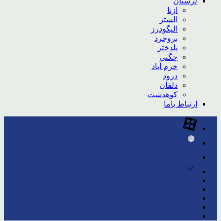
لرستان
ازنا
الشتر
الیگودرز
بروجرد
پلدختر
چگنی
خرم آباد
درود
دلفان
کوهدشت
ارتباط باما