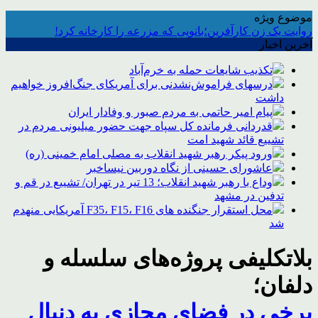
موضوع ویژه
روایت یک زن کارآفرین؛بانویی که مزرعه را کارخانه کرد!
آخرین اخبار
تکذیب شایعات حمله به خرم‌آباد
درسهای فراموش‌نشدنی برای آمریکای جنگ‌افروز خواهیم
داشت
پیام امیر حاتمی به مردم صبور و وفادار ایران
قدردانی فرمانده کل سپاه جهت حضور میلیونی مردم در
تشییع قائد شهید امت
ورود پیکر رهبر شهید انقلاب به مصلی امام خمینی (ره)
عاشورای حسینی از نگاه دوربین نیساخبر
وداع با رهبر شهید انقلاب؛ 13 تیر در تهران/ تشییع در قم و
تدفین در مشهد
محل استقرار جنگنده های F35، F15، F16 آمریکایی منهدم
شد
بلاتکلیفی پروژه‌های سلسله و
دلفان؛
برخی در فضای مجازی به دنبال