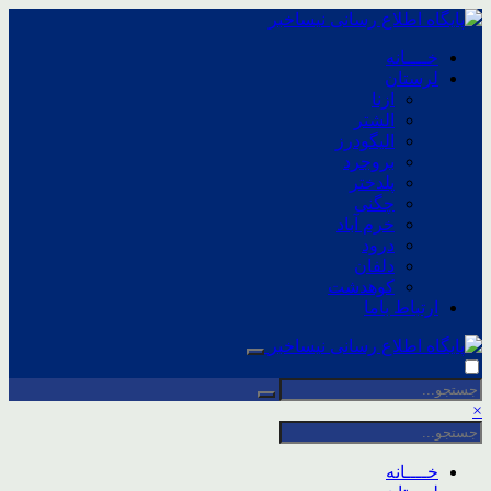
خــــانه
لرستان
ازنا
الشتر
الیگودرز
بروجرد
پلدختر
چگنی
خرم آباد
درود
دلفان
کوهدشت
ارتباط باما
×
خــــانه