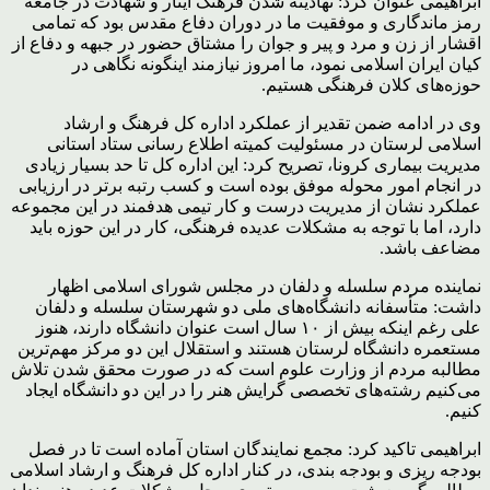
ابراهیمی عنوان کرد: نهادینه شدن فرهنگ ایثار و شهادت در جامعه
رمز ماندگاری و موفقیت ما در دوران دفاع مقدس بود که تمامی
اقشار از زن و مرد و پیر و جوان را مشتاق حضور در جبهه و دفاع از
کیان ایران اسلامی نمود، ما امروز نیازمند اینگونه نگاهی در
حوزه‌های کلان فرهنگی هستیم.
وی در ادامه ضمن تقدیر از عملکرد اداره کل فرهنگ و ارشاد
اسلامی لرستان در مسئولیت کمیته اطلاع رسانی ستاد استانی
مدیریت بیماری کرونا، تصریح کرد: این اداره کل تا حد بسیار زیادی
در انجام امور محوله موفق بوده است و کسب رتبه برتر در ارزیابی
عملکرد نشان از مدیریت درست و کار تیمی هدفمند در این مجموعه
دارد، اما با توجه به مشکلات عدیده فرهنگی، کار در این حوزه باید
مضاعف باشد.
نماینده مردم سلسله و دلفان در مجلس شورای اسلامی اظهار
داشت: متأسفانه دانشگاه‌های ملی دو شهرستان سلسله و دلفان
علی رغم اینکه بیش از ۱۰ سال است عنوان دانشگاه دارند، هنوز
مستعمره دانشگاه لرستان هستند و استقلال این دو مرکز مهم‌ترین
مطالبه مردم از وزارت علوم است که در صورت محقق شدن تلاش
می‌کنیم رشته‌های تخصصی گرایش هنر را در این دو دانشگاه ایجاد
کنیم.
ابراهیمی تاکید کرد: مجمع نمایندگان استان آماده است تا در فصل
بودجه ریزی و بودجه بندی، در کنار اداره کل فرهنگ و ارشاد اسلامی