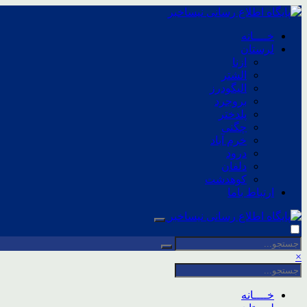
خــــانه
لرستان
ازنا
الشتر
الیگودرز
بروجرد
پلدختر
چگنی
خرم آباد
درود
دلفان
کوهدشت
ارتباط باما
×
خــــانه