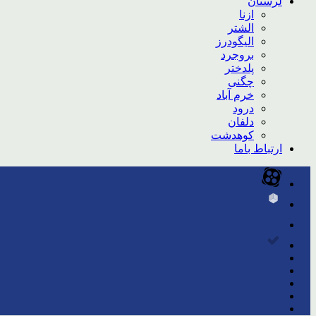
لرستان
ازنا
الشتر
الیگودرز
بروجرد
پلدختر
چگنی
خرم آباد
درود
دلفان
کوهدشت
ارتباط باما