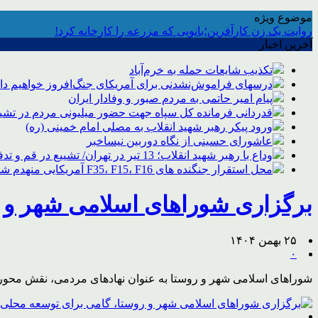
موضوع ویژه
روایت یک زن کارآفرین؛بانویی که مزرعه را کارخانه کرد!
آخرین اخبار
تکذیب شایعات حمله به خرم‌آباد
درسهای فراموش‌نشدنی برای آمریکای جنگ‌افروز خواهیم د
پیام امیر حاتمی به مردم صبور و وفادار ایران
قدردانی فرمانده کل سپاه جهت حضور میلیونی مردم در تشیی
ورود پیکر رهبر شهید انقلاب به مصلی امام خمینی (ره)
عاشورای حسینی از نگاه دوربین نیساخبر
وداع با رهبر شهید انقلاب؛ 13 تیر در تهران/ تشییع در قم و تدفین در مشهد
محل استقرار جنگنده های F35، F15، F16 آمریکایی منهدم شد
برگزاری شوراهای اسلامی شهر و 
۲۵ بهمن ۱۴۰۴
۰
شوراهای اسلامی شهر و روستا به عنوان نهادهای مردمی، نقش محوری د