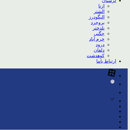
لرستان
ازنا
الشتر
الیگودرز
بروجرد
پلدختر
چگنی
خرم آباد
درود
دلفان
کوهدشت
ارتباط باما