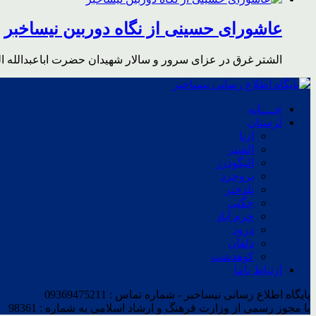
عاشورای حسینی از نگاه دوربین نیساخبر
الشتر غرق در عزای سرور و سالار شهیدان حضرت اباعبدالله ا
خــــانه
لرستان
ازنا
الشتر
الیگودرز
بروجرد
پلدختر
چگنی
خرم آباد
درود
دلفان
کوهدشت
ارتباط باما
پایگاه اطلاع رسانی نیساخبر - شماره تماس : 09369475211
با مجوز رسمی از وزارت فرهنگ و ارشاد اسلامی به شماره : 98361