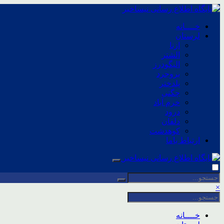
خــــانه
لرستان
ازنا
الشتر
الیگودرز
بروجرد
پلدختر
چگنی
خرم آباد
درود
دلفان
کوهدشت
ارتباط باما
×
خــــانه