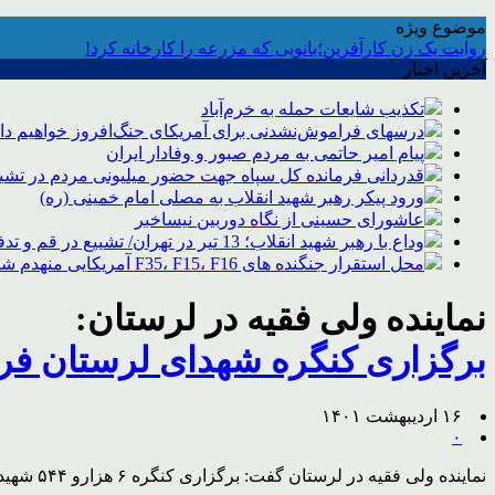
موضوع ویژه
روایت یک زن کارآفرین؛بانویی که مزرعه را کارخانه کرد!
آخرین اخبار
تکذیب شایعات حمله به خرم‌آباد
درسهای فراموش‌نشدنی برای آمریکای جنگ‌افروز خواهیم د
پیام امیر حاتمی به مردم صبور و وفادار ایران
قدردانی فرمانده کل سپاه جهت حضور میلیونی مردم در تشیی
ورود پیکر رهبر شهید انقلاب به مصلی امام خمینی (ره)
عاشورای حسینی از نگاه دوربین نیساخبر
وداع با رهبر شهید انقلاب؛ 13 تیر در تهران/ تشییع در قم و تدفین در مشهد
محل استقرار جنگنده های F35، F15، F16 آمریکایی منهدم شد
نماینده ولی فقیه در لرستان:
برگزاری کنگره شهدای لرستان فر
۱۶ اردیبهشت ۱۴۰۱
۰
نماینده ولی فقیه در لرستان گفت: برگزاری کنگره ۶ هزارو ۵۴۴ شهید استان فرصتی برای بازگویی رشادت‌ها و رزم دیدنی مردم لرستان در جنگ تحمیلی است.