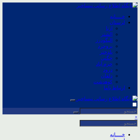
خــــانه
لرستان
ازنا
الشتر
الیگودرز
بروجرد
پلدختر
چگنی
خرم آباد
درود
دلفان
کوهدشت
ارتباط باما
×
خــــانه