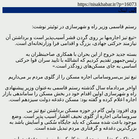
https://nisakhabar.ir/?p=16073
کپی لینک
رستم قاسمی وزیر راه و شهرسازی در توئیتر نوشت:
«تیغ تیز اجاره‌بها بر روی گردن قشر آسیب‌پذیر است و برداشتن آن
نیازمند حرکتی جهادی، بزرگ و اقدامی فرا وزارتخانه‌ای است.
بسته جدید خروج از این بحران با همکاری صاحبنظران به
رئیس‌جمهور تقدیم کردیم که انشالله با تایید سران قوا حرکتی
اساسی به جای مسکن‌های زودگذر است.»
تیغ تیز بی‌سروسامانی اجاره مسکن را از گلوی مردم بر می‌داریم
اواخر مردادماه سال گذشته رستم قاسمی به‌عنوان وزیر پیشنهادی
راه و شهرسازی اولین اقدام خود در بخش مسکن را ساماندهی بازار
اجاره اعلام کرده و گفته بود: مسکن دغدغه دولت سیزدهم است.
وی افزود: ولین گام در حوزه مسکن برداشتن تیغ تیز بی
سروسامانی اجاره از گلوی نحیف اقشار آسیب پذیر است. وضع
موجود باعث شده مسکن که باید جایگاه سُکنی و آسایش باشد به
بزرگ‌ترین دغدغه و گرفتاری مردم تبدیل شده است.
وی تاکید کرد: امروز بعد از مشکل کرونا مهم‌ترین دغدغه دولت