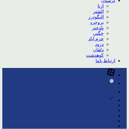
لرستان
ازنا
الشتر
الیگودرز
بروجرد
پلدختر
چگنی
خرم آباد
درود
دلفان
کوهدشت
ارتباط باما