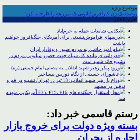
موضوع ویژه
روایت یک زن کارآفرین؛بانویی که مزرعه را کارخانه کرد!
آخرین اخبار
تکذیب شایعات حمله به خرم‌آباد
درسهای فراموش‌نشدنی برای آمریکای جنگ‌افروز خواهیم
داشت
پیام امیر حاتمی به مردم صبور و وفادار ایران
قدردانی فرمانده کل سپاه جهت حضور میلیونی مردم در
تشییع قائد شهید امت
ورود پیکر رهبر شهید انقلاب به مصلی امام خمینی (ره)
عاشورای حسینی از نگاه دوربین نیساخبر
وداع با رهبر شهید انقلاب؛ 13 تیر در تهران/ تشییع در قم و
تدفین در مشهد
محل استقرار جنگنده های F35، F15، F16 آمریکایی منهدم
شد
رستم قاسمی خبر داد:
بسته ویژه دولت برای خروج بازار
اجاره از بحران‌