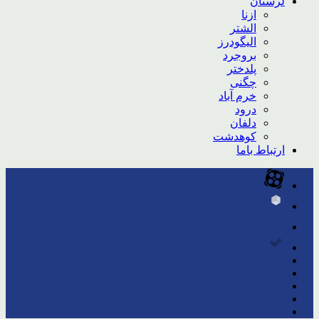
لرستان
ازنا
الشتر
الیگودرز
بروجرد
پلدختر
چگنی
خرم آباد
درود
دلفان
کوهدشت
ارتباط باما