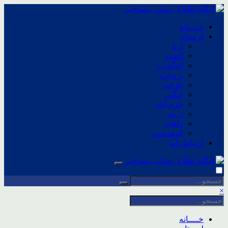
خــــانه
لرستان
ازنا
الشتر
الیگودرز
بروجرد
پلدختر
چگنی
خرم آباد
درود
دلفان
کوهدشت
ارتباط باما
×
خــــانه