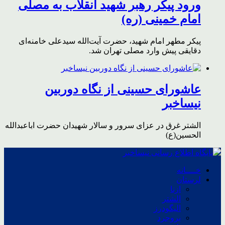
ورود پیکر رهبر شهید انقلاب به مصلی
امام خمینی (ره)
پیکر مطهر امام شهید،‌ حضرت آیت‌الله سیدعلی خامنه‌ای
دقایقی پیش وارد مصلی تهران شد.
عاشورای حسینی از نگاه دوربین
نیساخبر
الشتر غرق در عزای سرور و سالار شهیدان حضرت اباعبدالله
الحسین(ع)
خــــانه
لرستان
ازنا
الشتر
الیگودرز
بروجرد