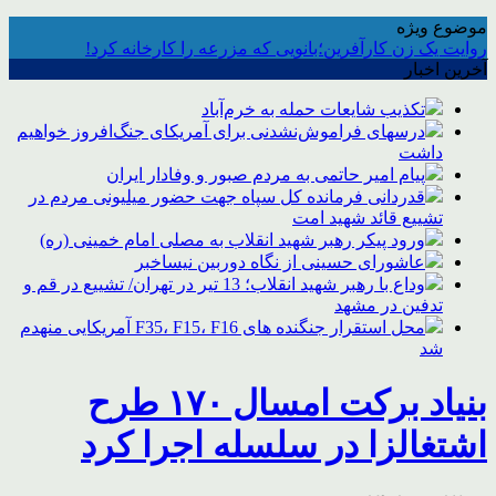
موضوع ویژه
روایت یک زن کارآفرین؛بانویی که مزرعه را کارخانه کرد!
آخرین اخبار
تکذیب شایعات حمله به خرم‌آباد
درسهای فراموش‌نشدنی برای آمریکای جنگ‌افروز خواهیم
داشت
پیام امیر حاتمی به مردم صبور و وفادار ایران
قدردانی فرمانده کل سپاه جهت حضور میلیونی مردم در
تشییع قائد شهید امت
ورود پیکر رهبر شهید انقلاب به مصلی امام خمینی (ره)
عاشورای حسینی از نگاه دوربین نیساخبر
وداع با رهبر شهید انقلاب؛ 13 تیر در تهران/ تشییع در قم و
تدفین در مشهد
محل استقرار جنگنده های F35، F15، F16 آمریکایی منهدم
شد
بنیاد برکت امسال ۱۷۰ طرح
اشتغالزا در سلسله اجرا کرد