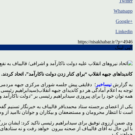
Twitter
Whatsapp
+Google
Linkedin
https://nisakhabar.ir/?p=4946
کپی لینک
کاندیداهای جبهه انقلاب “برای کنار زدن دولت ناکارآمد”، اتحاد کردند.
به گزارش
نیساخبر
؛ دقایقی پیش جلسه شورای مرکزی جبهه مردمی نی
توجه به اعلام آمادگی هر دو کاندیدای جبهه انقلاب(سیدابراهیم رئیسی و
همه توان خود را برای پیروزی سیدابراهیم رئیسی بر “دولت ناکارآمد و 
یکی از اعضای برجسته ستاد محمدباقر قالیباف به خبرنگار تسنیم گفت 
است تا انتظار محرومان و مستضعفان و بیکاران و جوانان ناامید از و
وی ضمن آرزوی توفیق برای سیدابراهیم رئیسی تاکید کرد: ایشان بزرگوا
با این حال نه آقای قالیباف از صحنه بیرون خواهد رفت و نه ستادهای
خواهند کرد.