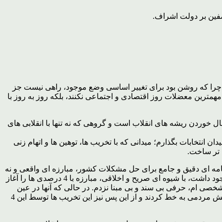
ضفین بر دولت اشراف.
را که روشن بود برای تغییر اساسی وضع موجود، راهی نیست جز
ل مهمترین معضلات روز اقتصادی و اجتماعی نکنند، بلکه روز به روز با
ال خوردن ریشه های انقلاب است و گروهی که نه تنها با انقلابی های
ن انتخابات بگذارم؛ میدانی که با تخریب ها، توهین ها و اتهام زنی
خ تر ساخت.
رنامه ای دقیق و جامع برای حل مشکلات کشور، مبارزه ای واقعی و نه
شعاری با اشرافی گری و فرصت طلبی هم آغاز می شد؛ لذا تلاش کردم، در کنار ارائه برنامه های دقیق، که توانایی اجرایی شدن آن ها نیز وجود داشت، با شیوه ای صریح و اخلاقی، مبارزه با 4 درصدی ها را آغاز
ِ شخصی ام، حرفی بی سند و بی مبنا نزدم. در حالی که آنها در عین
تخریب های کور، نتوانستند از لرزه ای که بر اندام شان افتاده است جلوگیری کنند، بگونه ای که تمام امکانات خویش را برای مقابله با این جنبش مردمی به خط کردند و از این پس نیز این تخریب ها توسط این 4