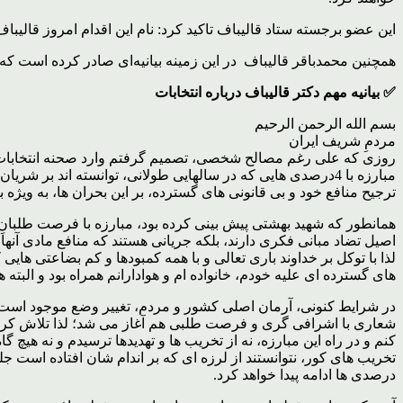
این عضو برجسته ستاد قالیباف تاکید کرد: نام این اقدام امروز قال
همچنین محمدباقر قالیباف در این زمینه بیانیه‌ای صادر کرده است ک
✅ بیانیه مهم دکتر قالیباف درباره انتخابات
بسم الله الرحمن الرحیم
مردمِ شریف ایران
روزی که علی رغم مصالح شخصی، تصمیم گرفتم وارد صحنه انتخابات
مبارزه با 4درصدی هایی که در سالهایی طولانی، توانسته اند 
ترجیح منافع خود و بی قانونی های گسترده، بر این بحران ها، به ویژه ب
همانطور که شهید بهشتی پیش بینی کرده بود، مبارزه با فرصت طلبانِ ا
اصیل تضاد مبانی فکری دارند، بلکه جریانی هستند که منافع مادی آنها
لذا با توکل بر خداوند باری تعالی و با همه کمبودها و کم بضاعتی هایی
های گسترده ای علیه خودم، خانواده ام و هوادارانم همراه بود و البت
در شرایط کنونی، آرمان اصلی کشور و مردم، تغییر وضع موجود است و ب
کنم و در راه این مبارزه، نه از تخریب ها و تهدیدها ترسیدم و نه هیچ 
درصدی ها ادامه پیدا خواهد کرد.