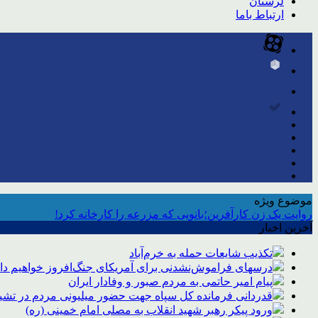
لرستان
ارتباط باما
موضوع ویژه
روایت یک زن کارآفرین؛بانویی که مزرعه را کارخانه کرد!
آخرین اخبار
تکذیب شایعات حمله به خرم‌آباد
درسهای فراموش‌نشدنی برای آمریکای جنگ‌افروز خواهیم د
پیام امیر حاتمی به مردم صبور و وفادار ایران
قدردانی فرمانده کل سپاه جهت حضور میلیونی مردم در تشیی
ورود پیکر رهبر شهید انقلاب به مصلی امام خمینی (ره)