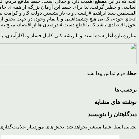
آنچه که در این مقطع اهمیت دارد و حیاتی است، حفظ منافع مردم، کش
اساسی و خطیر گرفت. لذا براى حفظ این آرمان بزرگ، از همه ى حام
المسلمین سید ابراهیم #رئیسى و به بار نشستن دولت کار و کرامت بر
ادعایِ خودم، که بی هیچ چشمداشتی و با تمام وجود، در جهت تحقق آرما
تحول اقتصادی باشد که با قطع دست 4 درصدی ها از اقتصاد، منتج به ایجاد اشتغال جوانان برومند این سرزمین و حمایت از مستضعفین و محرومان در ایران سربلندمان گردد.
مبارزه تازه آغاز شده است و تا ریشه کنی کامل فساد و ناکارآمدی، با
خطا:
فرم تماس پیدا نشد.
برچسب ها
نوشته های مشابه
دیدگاهتان را بنویسید
نشانی ایمیل شما منتشر نخواهد شد.
بخش‌های موردنیاز علامت‌گذاری 