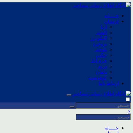
خــــانه
لرستان
ازنا
الشتر
الیگودرز
بروجرد
پلدختر
چگنی
خرم آباد
درود
دلفان
کوهدشت
ارتباط باما
×
خــــانه