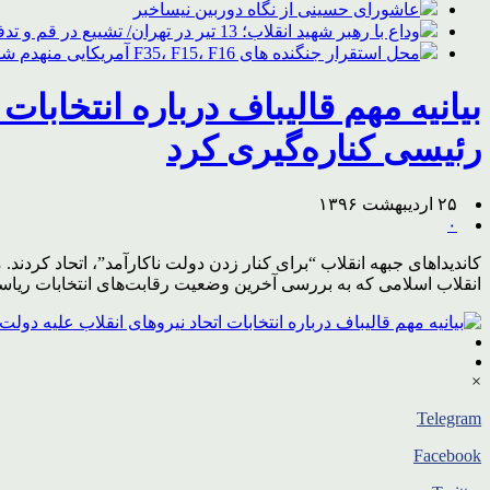
عاشورای حسینی از نگاه دوربین نیساخبر
وداع با رهبر شهید انقلاب؛ 13 تیر در تهران/ تشییع در قم و تدفین در مشهد
محل استقرار جنگنده های F35، F15، F16 آمریکایی منهدم شد
بیانیه مهم قالیباف درباره انتخابات
رئیسی کناره‌گیری کرد
۲۵ اردیبهشت ۱۳۹۶
۰
کاندیداهای جبهه انقلاب “برای کنار زدن دولت ناکارآمد”، اتحاد کرد
انقلاب اسلامی که به بررسی آخرین وضعیت رقابت‌های انتخابات ریاست
×
Telegram
Facebook