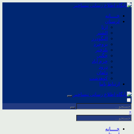
خــــانه
لرستان
ازنا
الشتر
الیگودرز
بروجرد
پلدختر
چگنی
خرم آباد
درود
دلفان
کوهدشت
ارتباط باما
×
خــــانه