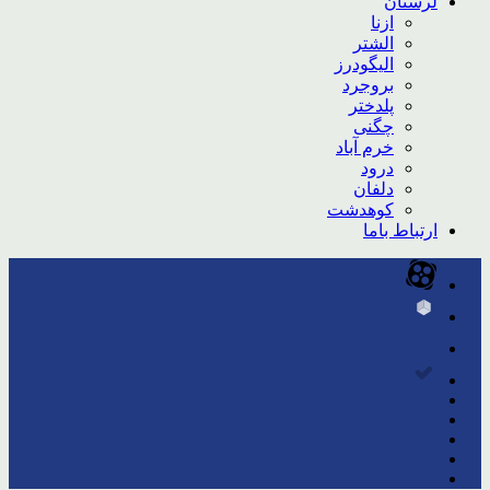
لرستان
ازنا
الشتر
الیگودرز
بروجرد
پلدختر
چگنی
خرم آباد
درود
دلفان
کوهدشت
ارتباط باما