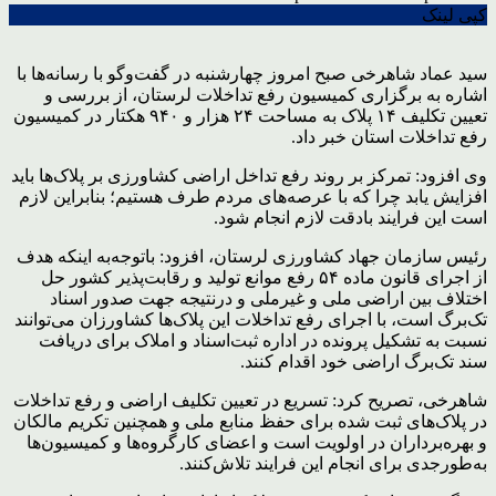
کپی لینک
سید عماد شاهرخی صبح امروز چهارشنبه در گفت‌وگو با رسانه‌ها با
اشاره به برگزاری کمیسیون رفع تداخلات لرستان، از بررسی و
تعیین تکلیف ۱۴ پلاک به مساحت ۲۴ هزار و ۹۴۰ هکتار در کمیسیون
رفع تداخلات استان خبر داد.
وی افزود: تمرکز بر روند رفع تداخل اراضی کشاورزی بر پلاک‌ها باید
افزایش یابد چرا که با عرصه‌های مردم طرف هستیم؛ بنابراین لازم
است این فرایند بادقت لازم انجام شود.
رئیس سازمان جهاد کشاورزی لرستان، افزود: باتوجه‌به اینکه هدف
از اجرای قانون ماده ۵۴ رفع موانع تولید و رقابت‌پذیر کشور حل
اختلاف بین اراضی ملی و غیرملی و درنتیجه جهت صدور اسناد
تک‌برگ است، با اجرای رفع تداخلات این پلاک‌ها کشاورزان می‌توانند
نسبت به تشکیل پرونده در اداره ثبت‌اسناد و املاک برای دریافت
سند تک‌برگ اراضی خود اقدام کنند.
شاهرخی، تصریح کرد: تسریع در تعیین تکلیف اراضی و رفع تداخلات
در پلاک‌های ثبت شده برای حفظ منابع ملی و همچنین تکریم مالکان
و بهره‌برداران در اولویت است و اعضای کارگروه‌ها و کمیسیون‌ها
به‌طورجدی برای انجام این فرایند تلاش‌کنند.