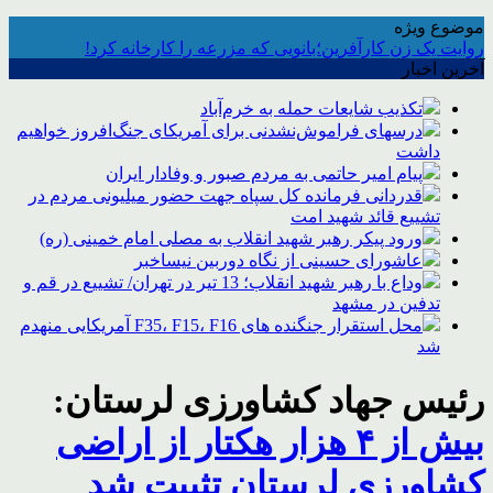
موضوع ویژه
روایت یک زن کارآفرین؛بانویی که مزرعه را کارخانه کرد!
آخرین اخبار
تکذیب شایعات حمله به خرم‌آباد
درسهای فراموش‌نشدنی برای آمریکای جنگ‌افروز خواهیم
داشت
پیام امیر حاتمی به مردم صبور و وفادار ایران
قدردانی فرمانده کل سپاه جهت حضور میلیونی مردم در
تشییع قائد شهید امت
ورود پیکر رهبر شهید انقلاب به مصلی امام خمینی (ره)
عاشورای حسینی از نگاه دوربین نیساخبر
وداع با رهبر شهید انقلاب؛ 13 تیر در تهران/ تشییع در قم و
تدفین در مشهد
محل استقرار جنگنده های F35، F15، F16 آمریکایی منهدم
شد
رئیس جهاد کشاورزی لرستان:
بیش از ۴ هزار هکتار از اراضی
کشاورزی لرستان تثبیت شد