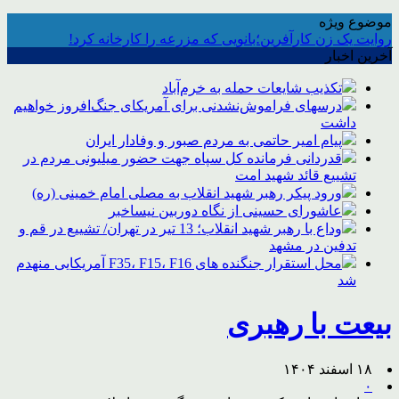
موضوع ویژه
روایت یک زن کارآفرین؛بانویی که مزرعه را کارخانه کرد!
آخرین اخبار
تکذیب شایعات حمله به خرم‌آباد
درسهای فراموش‌نشدنی برای آمریکای جنگ‌افروز خواهیم
داشت
پیام امیر حاتمی به مردم صبور و وفادار ایران
قدردانی فرمانده کل سپاه جهت حضور میلیونی مردم در
تشییع قائد شهید امت
ورود پیکر رهبر شهید انقلاب به مصلی امام خمینی (ره)
عاشورای حسینی از نگاه دوربین نیساخبر
وداع با رهبر شهید انقلاب؛ 13 تیر در تهران/ تشییع در قم و
تدفین در مشهد
محل استقرار جنگنده های F35، F15، F16 آمریکایی منهدم
شد
بیعت با رهبری
۱۸ اسفند ۱۴۰۴
۰