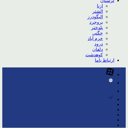
لرستان
ازنا
الشتر
الیگودرز
بروجرد
پلدختر
چگنی
خرم آباد
درود
دلفان
کوهدشت
ارتباط باما