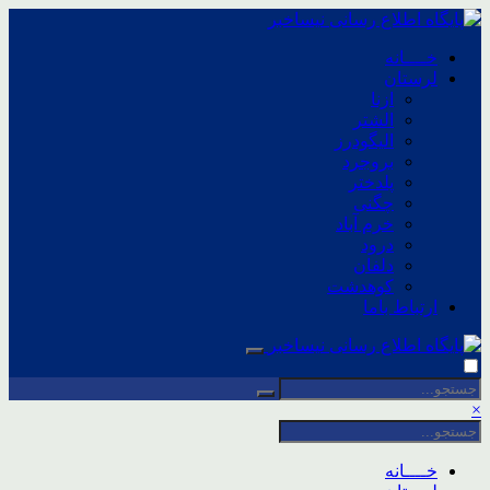
خــــانه
لرستان
ازنا
الشتر
الیگودرز
بروجرد
پلدختر
چگنی
خرم آباد
درود
دلفان
کوهدشت
ارتباط باما
×
خــــانه