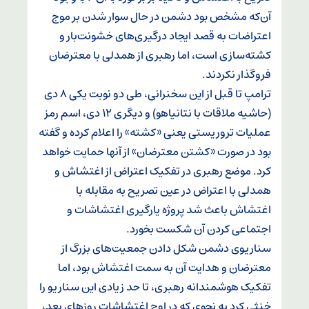
آن‌که مشخص بود دشمن در حال سوار شدن بر موج
اعتراضات به قصد ایجاد درگیری‌های خشونت‌بار و
کشته‌سازی است، اما رهبری از همدلی با معترضان
فروگذار نکردند.
ترامپ تا قبل از این سخنرانی، طی دو نوبت یکی ۸ دی
(حاشیه ملاقات با نتانیاهو) و دیگری ۱۲ دی، اسم رمز
عملیات تروریستی یعنی «کشته» را اعلام کرده و گفته
بود در صورت «کشتن معترضان» از آنها حمایت خواهد
کرد. موضع رهبری در تفکیک اعتراض از اغتشاش و
همدلی با اعتراض در عین تصریح به مقابله با
اغتشاش باعث شد پروژه یارگیری اغتشاشات و
اجتماعی کردن آن شکست بخورد.
سناریوی دشمن شکل دادن جمعیت‌های بزرگ از
معترضان و هدایت آن به سمت اغتشاش بود، اما
تفکیک هوشمندانه رهبری، تا حد زیادی این سناریو را
خنثی کرد به نحوی که در اوج اغتشاشات روز‌های بعد،