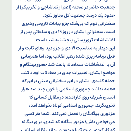
جمعیت حاضر در صحنه (اعم از تماشاچی و تخریبگر) از
حدود یک درصد جمعیت کل تجاوز نکرد.
سخنرانی دوم که بی‌شک جزو بیانات تاریخی رهبری
است، سخنرانی ایشان در روز ۱۹ دی و ساعاتی پس از
اغتشاشات تروریستی پنجشنبه شب است.
این دیدار به مناسبت ۱۹ دی و جزو دیدار‌های ثابت و از
قبل برنامه‌ریزی شده رهبر انقلاب بود، اما همزمانی
آن با اغتشاشات مسلحانه باعث شد حضور بهنگام و
مواضع ایشان، تغییرات جدی در معادلات ایجاد کند.
جمله کلیدی ایشان در این سخنرانی مبنی بر این‌که
«همه بدانند جمهوری اسلامی با خون چند صد هزار
انسان شریف روی کار آمده؛ در مقابل کسانی که
تخریبگرند، جمهوری اسلامی کوتاه نخواهد آمد،
مزدوری بیگانگان را تحمل نمی‌کند. شما هر کسی
می‌خواهی باش؛ مزدور بیگانه که شدی، برای بیگانه
که کار کردی، ملت تو را مردود می‌داند، نظام اسلامی