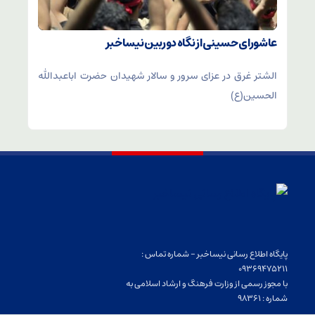
عاشورای حسینی از نگاه دوربین نیساخبر
الشتر غرق در عزای سرور و سالار شهیدان حضرت اباعبدالله
الحسین(ع)
پایگاه اطلاع رسانی نیساخبر - شماره تماس :
09369475211
با مجوز رسمی از وزارت فرهنگ و ارشاد اسلامی به
شماره : 98361