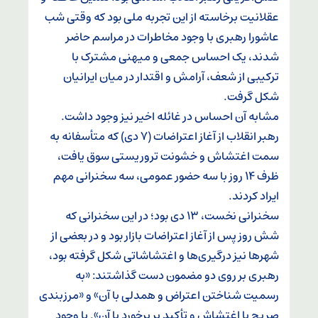
عقلانیت برخاسته از این تجربه ملی بود که وقتی شب
عاشورا رهبری با وجود مخاطرات در مراسم حاضر
شدند، یک احساس جمعی و میهنی مشترک با
ترکیبی از شعف، آرامش و اقتدار در میان ایرانیان
شکل گرفت.
مشابه آن احساس در غائله اخیر نیز وجود داشت.
رهبر انقلاب از آغاز اعتراضات (۷ دی) که متأسفانه به
سمت اغتشاش و خشونت تروریستی سوق یافت،
ظرف ۱۴ روز با سه حضور عمومی، سه سخنرانی مهم
ایراد کردند.
سخنرانی نخست، ۱۳ دی بود؛ در این سخنرانی که
شش روز پس از آغاز اعتراضات بازار بود و در بعضی از
شهر‌ها نیز درگیری‌ها و اغتشاشاتی شکل گرفته بود،
رهبری بر روی دو مضمون دست گذاشتند: «به
رسمیت شناختن اعتراض و همدلی با آن» و «مرزبندی
صریح با اغتشاش و تأکید بر برخورد با آن». با وجود