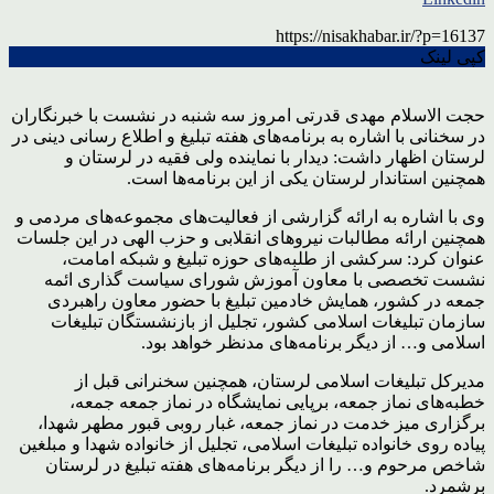
https://nisakhabar.ir/?p=16137
کپی لینک
حجت الاسلام مهدی قدرتی امروز سه شنبه در نشست با خبرنگاران
در سخنانی با اشاره به برنامه‌های هفته تبلیغ و اطلاع رسانی دینی در
لرستان اظهار داشت: دیدار با نماینده ولی فقیه در لرستان و
همچنین استاندار لرستان یکی از این برنامه‌ها است.
وی با اشاره به ارائه گزارشی از فعالیت‌های مجموعه‌های مردمی و
همچنین ارائه مطالبات نیروهای انقلابی و حزب الهی در این جلسات
عنوان کرد: سرکشی از طلبه‌های حوزه تبلیغ و شبکه امامت،
نشست تخصصی با معاون آموزش شورای سیاست گذاری ائمه
جمعه در کشور، همایش خادمین تبلیغ با حضور معاون راهبردی
سازمان تبلیغات اسلامی کشور، تجلیل از بازنشستگان تبلیغات
اسلامی و… از دیگر برنامه‌های مدنظر خواهد بود.
مدیرکل تبلیغات اسلامی لرستان، همچنین سخنرانی قبل از
خطبه‌های نماز جمعه، برپایی نمایشگاه در نماز جمعه جمعه،
برگزاری میز خدمت در نماز جمعه، غبار روبی قبور مطهر شهدا،
پیاده روی خانواده تبلیغات اسلامی، تجلیل از خانواده شهدا و مبلغین
شاخص مرحوم و… را از دیگر برنامه‌های هفته تبلیغ در لرستان
برشمرد.