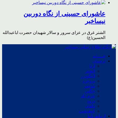
عاشورای حسینی از نگاه دوربین
نیساخبر
الشتر غرق در عزای سرور و سالار شهیدان حضرت اباعبدالله
الحسین(ع)
خــــانه
لرستان
ازنا
الشتر
الیگودرز
بروجرد
پلدختر
چگنی
خرم آباد
درود
دلفان
کوهدشت
ارتباط باما