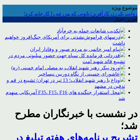
موضوع ویژه
روایت یک زن کارآفرین؛بانویی که مزرعه را کارخانه کرد!
آخرین اخبار
تکذیب شایعات حمله به خرم‌آباد
درسهای فراموش‌نشدنی برای آمریکای جنگ‌افروز خواهیم
داشت
پیام امیر حاتمی به مردم صبور و وفادار ایران
قدردانی فرمانده کل سپاه جهت حضور میلیونی مردم در
تشییع قائد شهید امت
ورود پیکر رهبر شهید انقلاب به مصلی امام خمینی (ره)
عاشورای حسینی از نگاه دوربین نیساخبر
وداع با رهبر شهید انقلاب؛ 13 تیر در تهران/ تشییع در قم و
تدفین در مشهد
محل استقرار جنگنده های F35، F15، F16 آمریکایی منهدم
شد
در نشست با خبرنگاران مطرح
شد؛
تشریح برنامه‌های هفته تبلیغ در