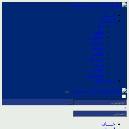
خــــانه
لرستان
ازنا
الشتر
الیگودرز
بروجرد
پلدختر
چگنی
خرم آباد
درود
دلفان
کوهدشت
ارتباط باما
×
خــــانه