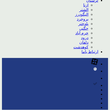
لرستان
ازنا
الشتر
الیگودرز
بروجرد
پلدختر
چگنی
خرم آباد
درود
دلفان
کوهدشت
ارتباط باما