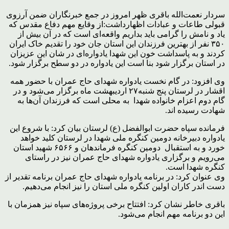
سردار نعمت‌الله باقری ظهر امروز در جمع خبرنگاران ضمن آرزوی
قبولی طاعات و عبادات اظهارداشت:از وقایع مهم دفاع مقدس که
یاد و نامش را گرامی باید بداریم واقعه‌ای است که در آن بیش از
۳۵۰ نفر از بهترین فرزندان این استان جان خود را تقدیم خاک ایران
کردند و به پاسداشت خون این شهدا یادواره‌ای در شان این عزیزان
در استان برگزار شود بنا است این یادواره در دو سطح برگزار شود.
وی افزود: در گام نخست یادواره شهدای حاج عمران با حضور همه
اقشار در لرستان پنج شنبه۲۷ اردیبهشت ماه برگزار می‌شود و در
گام دوم اعزام خانواده شهدا به محلی است که فرزندان آن‌ها به
شهادت رسیده اند.
فرمانده سپاه حضرت ابوالفضل (ع) لرستان بیان کرد: با شروع این
یادواره دبیرخانه دومین کنگره ملی شهدا در لرستان کلید خواهد
خورد و به استقبال دومین کنگره فرماندهان و ۶۵۶۶ شهید استان
می‌رویم و برگزاری یادواره شهدای حاج عمران نیز در راستای
کنگره شهدا است.
وی عنوان کرد: در برنامه یادواره شهدای حاج عمران برنامه تقدیر از
دست اندر کاران اولین کنگره ملی استان را نیز انجام می‌دهیم.
باقری خاطر نشان کرد: افتتاح برخی پروژه‌های سپاه نیز همزمان با
این دو برنامه مهم انجام می‌شود.