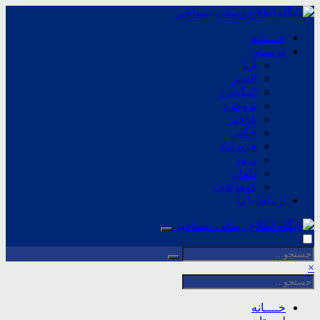
خــــانه
لرستان
ازنا
الشتر
الیگودرز
بروجرد
پلدختر
چگنی
خرم آباد
درود
دلفان
کوهدشت
ارتباط باما
×
خــــانه