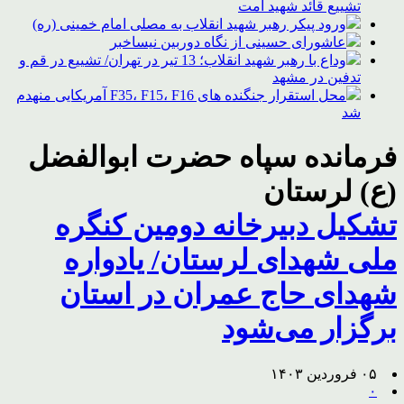
تشییع قائد شهید امت
ورود پیکر رهبر شهید انقلاب به مصلی امام خمینی (ره)
عاشورای حسینی از نگاه دوربین نیساخبر
وداع با رهبر شهید انقلاب؛ 13 تیر در تهران/ تشییع در قم و
تدفین در مشهد
محل استقرار جنگنده های F35، F15، F16 آمریکایی منهدم
شد
فرمانده سپاه حضرت ابوالفضل
(ع) لرستان
تشکیل دبیرخانه دومین کنگره
ملی شهدای لرستان/ یادواره
شهدای حاج عمران در استان
برگزار می‌شود
۰۵ فروردین ۱۴۰۳
۰