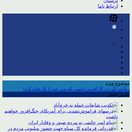
لرستان
ارتباط باما
موضوع ویژه
روایت یک زن کارآفرین؛بانویی که مزرعه را کارخانه کرد!
آخرین اخبار
تکذیب شایعات حمله به خرم‌آباد
درسهای فراموش‌نشدنی برای آمریکای جنگ‌افروز خواهیم
داشت
پیام امیر حاتمی به مردم صبور و وفادار ایران
قدردانی فرمانده کل سپاه جهت حضور میلیونی مردم در