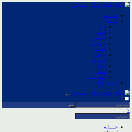
خــــانه
لرستان
ازنا
الشتر
الیگودرز
بروجرد
پلدختر
چگنی
خرم آباد
درود
دلفان
کوهدشت
ارتباط باما
×
خــــانه