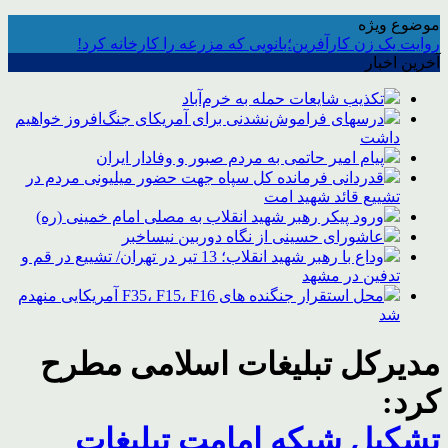
موضوع ویژه
روایت یک زن کارآفرین؛بانویی که مزرعه را کارخانه کرد!
آخرین اخبار
تکذیب شایعات حمله به خرم‌آباد
درسهای فراموش‌نشدنی برای آمریکای جنگ‌افروز خواهیم
داشت
پیام امیر حاتمی به مردم صبور و وفادار ایران
قدردانی فرمانده کل سپاه جهت حضور میلیونی مردم در
تشییع قائد شهید امت
ورود پیکر رهبر شهید انقلاب به مصلی امام خمینی (ره)
عاشورای حسینی از نگاه دوربین نیساخبر
وداع با رهبر شهید انقلاب؛ 13 تیر در تهران/ تشییع در قم و
تدفین در مشهد
محل استقرار جنگنده های F35، F15، F16 آمریکایی منهدم
شد
مدیرکل تبلیغات اسلامی مطرح
کرد:
تشکیل شبکه امامت تبلیغات