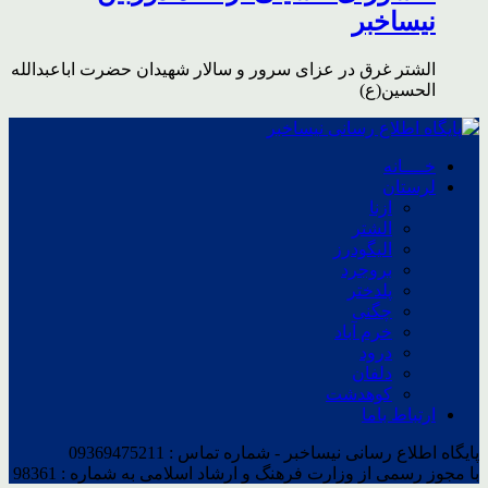
نیساخبر
الشتر غرق در عزای سرور و سالار شهیدان حضرت اباعبدالله
الحسین(ع)
خــــانه
لرستان
ازنا
الشتر
الیگودرز
بروجرد
پلدختر
چگنی
خرم آباد
درود
دلفان
کوهدشت
ارتباط باما
پایگاه اطلاع رسانی نیساخبر - شماره تماس : 09369475211
با مجوز رسمی از وزارت فرهنگ و ارشاد اسلامی به شماره : 98361