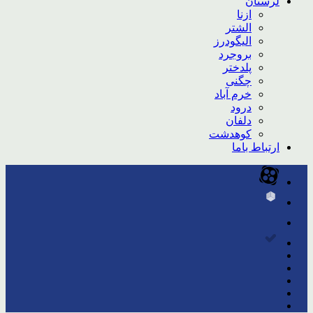
لرستان
ازنا
الشتر
الیگودرز
بروجرد
پلدختر
چگنی
خرم آباد
درود
دلفان
کوهدشت
ارتباط باما