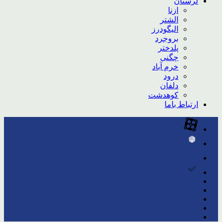
لرستان
ازنا
الشتر
الیگودرز
بروجرد
پلدختر
چگنی
خرم آباد
درود
دلفان
کوهدشت
ارتباط باما