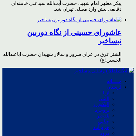
پیکر مطهر امام شهید،‌ حضرت آیت‌الله سیدعلی خامنه‌ای
دقایقی پیش وارد مصلی تهران شد.
عاشورای حسینی از نگاه دوربین
نیساخبر
الشتر غرق در عزای سرور و سالار شهیدان حضرت اباعبدالله
الحسین(ع)
خــــانه
لرستان
ازنا
الشتر
الیگودرز
بروجرد
پلدختر
چگنی
خرم آباد
درود