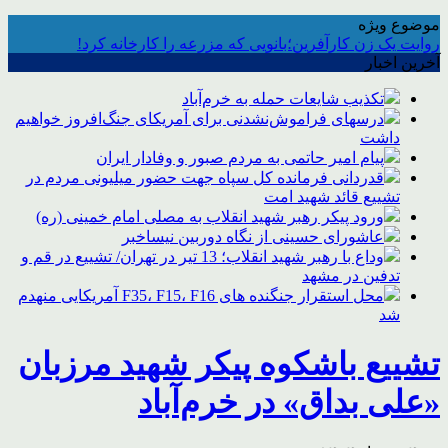
موضوع ویژه
روایت یک زن کارآفرین؛بانویی که مزرعه را کارخانه کرد!
آخرین اخبار
تکذیب شایعات حمله به خرم‌آباد
درسهای فراموش‌نشدنی برای آمریکای جنگ‌افروز خواهیم
داشت
پیام امیر حاتمی به مردم صبور و وفادار ایران
قدردانی فرمانده کل سپاه جهت حضور میلیونی مردم در
تشییع قائد شهید امت
ورود پیکر رهبر شهید انقلاب به مصلی امام خمینی (ره)
عاشورای حسینی از نگاه دوربین نیساخبر
وداع با رهبر شهید انقلاب؛ 13 تیر در تهران/ تشییع در قم و
تدفین در مشهد
محل استقرار جنگنده های F35، F15، F16 آمریکایی منهدم
شد
تشییع باشکوه پیکر شهید مرزبان
«علی بداق» در خرم‌آباد