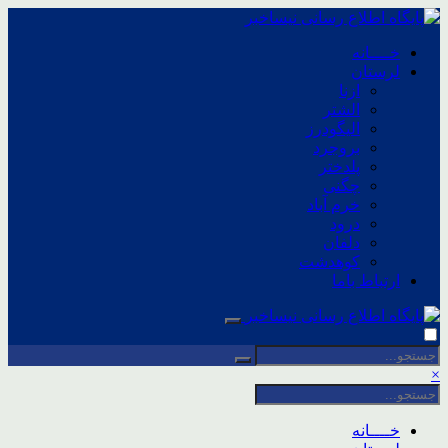
خــــانه
لرستان
ازنا
الشتر
الیگودرز
بروجرد
پلدختر
چگنی
خرم آباد
درود
دلفان
کوهدشت
ارتباط باما
×
خــــانه