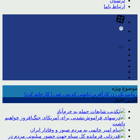
لرستان
ارتباط باما
موضوع ویژه
روایت یک زن کارآفرین؛بانویی که مزرعه را کارخانه کرد!
آخرین اخبار
تکذیب شایعات حمله به خرم‌آباد
درسهای فراموش‌نشدنی برای آمریکای جنگ‌افروز خواهیم
داشت
پیام امیر حاتمی به مردم صبور و وفادار ایران
قدردانی فرمانده کل سپاه جهت حضور میلیونی مردم در