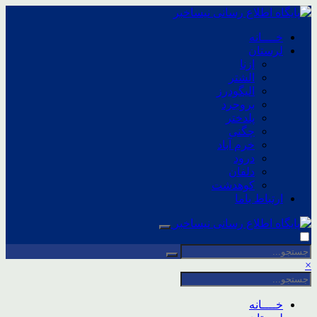
خــــانه
لرستان
ازنا
الشتر
الیگودرز
بروجرد
پلدختر
چگنی
خرم آباد
درود
دلفان
کوهدشت
ارتباط باما
×
خــــانه