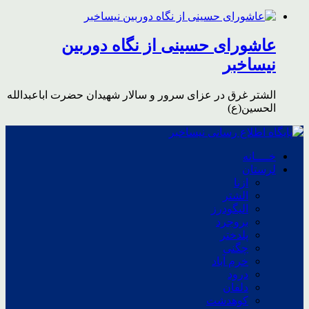
عاشورای حسینی از نگاه دوربین
نیساخبر
الشتر غرق در عزای سرور و سالار شهیدان حضرت اباعبدالله
الحسین(ع)
خــــانه
لرستان
ازنا
الشتر
الیگودرز
بروجرد
پلدختر
چگنی
خرم آباد
درود
دلفان
کوهدشت