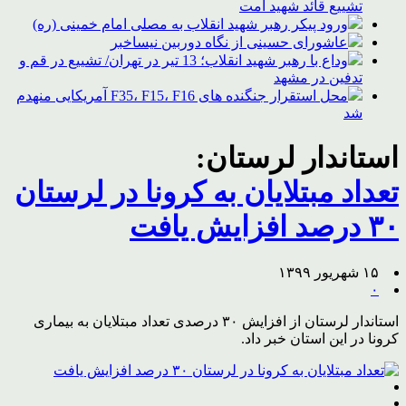
تشییع قائد شهید امت
ورود پیکر رهبر شهید انقلاب به مصلی امام خمینی (ره)
عاشورای حسینی از نگاه دوربین نیساخبر
وداع با رهبر شهید انقلاب؛ 13 تیر در تهران/ تشییع در قم و
تدفین در مشهد
محل استقرار جنگنده های F35، F15، F16 آمریکایی منهدم
شد
استاندار لرستان:
تعداد مبتلایان به کرونا در لرستان
۳۰ درصد افزایش یافت
۱۵ شهریور ۱۳۹۹
۰
استاندار لرستان از افزایش ۳۰ درصدی تعداد مبتلایان به بیماری
کرونا در این استان خبر داد.