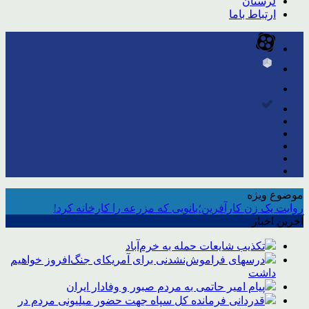
لرستان
ارتباط باما
موضوع ویژه
روایت یک زن کارآفرین؛بانویی که مزرعه را کارخانه کرد!
آخرین اخبار
تکذیب شایعات حمله به خرم‌آباد
درسهای فراموش‌نشدنی برای آمریکای جنگ‌افروز خواهیم
داشت
پیام امیر حاتمی به مردم صبور و وفادار ایران
قدردانی فرمانده کل سپاه جهت حضور میلیونی مردم در