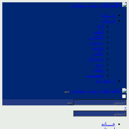
خــــانه
لرستان
ازنا
الشتر
الیگودرز
بروجرد
پلدختر
چگنی
خرم آباد
درود
دلفان
کوهدشت
ارتباط باما
×
خــــانه