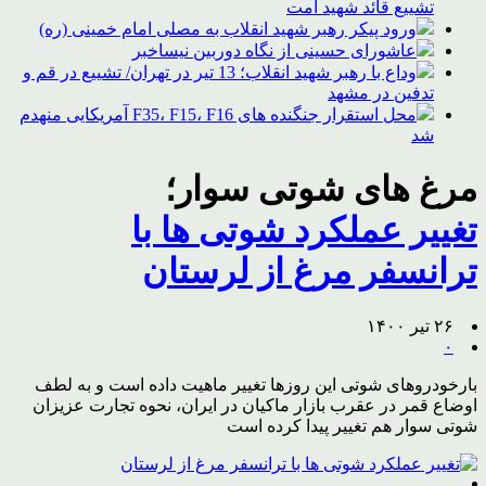
تشییع قائد شهید امت
ورود پیکر رهبر شهید انقلاب به مصلی امام خمینی (ره)
عاشورای حسینی از نگاه دوربین نیساخبر
وداع با رهبر شهید انقلاب؛ 13 تیر در تهران/ تشییع در قم و
تدفین در مشهد
محل استقرار جنگنده های F35، F15، F16 آمریکایی منهدم
شد
مرغ های شوتی سوار؛
تغییر عملکرد شوتی ها با
ترانسفر مرغ از لرستان
۲۶ تیر ۱۴۰۰
۰
بارخودروهای شوتی این روزها تغییر ماهیت داده است و به لطف
اوضاع قمر در عقرب بازار ماکیان در ایران، نحوه تجارت عزیزان
شوتی سوار هم تغییر پیدا کرده است