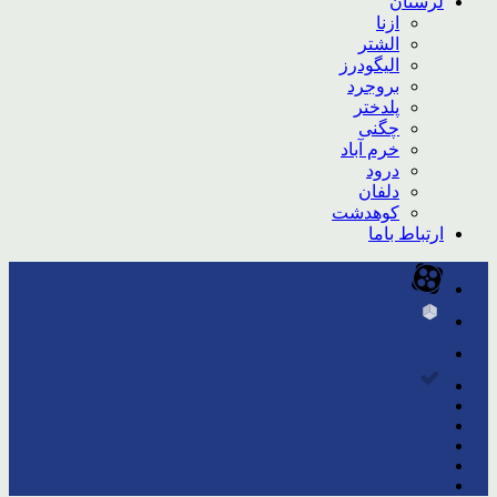
لرستان
ازنا
الشتر
الیگودرز
بروجرد
پلدختر
چگنی
خرم آباد
درود
دلفان
کوهدشت
ارتباط باما