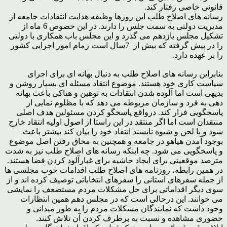
قانونی خاصی رفتار کند.
رسانه های اصلاح طلب این روزها وظیفه هدایت انتقادات جامعه از
مدیریت دولتی به سمت جلس را دارند. در این خصوص 6 ماه از
تشکیل مجلس یازدهم می گذرد و این مجلس باب همکاری با دولتی
را در پیش گرفته که بیش از 7سال است زمام امور اجرایی کشور
را بر عهده دارد.
بنابراین رسانه های اصلاح طلب به دنبال بهانه ای برای اجرای
سیاست کاری خود هستند. موضوع انتقاد مسئله ای بسیار روشن و
بدیهی است اما آلوده شدن انتقادات به توهین و هتاکی باعث بهانه
دهی به فرد و سازمان مربوطه می دهد که با مظلوم نمایی از
پاسخگویی فرار کند. درواقع پاسخگو کردن مسئولین هدف اصلی
منتقدان است اما اگر منتقد در این راستا از اصول اولیه انتقاد خارج
شود و با لحن و شیوه ناپسند انتقاد خود را بیان کند بیشتر باعث
بوجود آمدن هیاهو در جامعه و همچنین به محاق رفتن اصل موضوع
و پاسخگویی می شود. چه اینکه رسانه های اصلاح طلب نیز به شدت
مترصد موقعیتی برای ایجاد حاشیه برای غبارآلود کردن فضا هستند.
در همین رابطه، روزنامه های اصلاح طلب اقدامات خوب مجلسی ها
از جمله سفرهای استانی را سفرهای انتخاباتی توصیف کرده اند و از
سوی دیگر اقداماتی برای حل مشکلات مردم مستضعف را نمایشی
می خوانند. این درحالی است که در مجلس دهم همین انتظارات
وجود داشت که نمایندگان مشکلات مردم را به طور میدانی و
حضوری مشاهده و نسبت به برطرف کردن آن تلاش کنند.