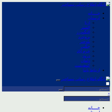
خــــانه
لرستان
ازنا
الشتر
الیگودرز
بروجرد
پلدختر
چگنی
خرم آباد
درود
دلفان
کوهدشت
ارتباط باما
×
خــــانه