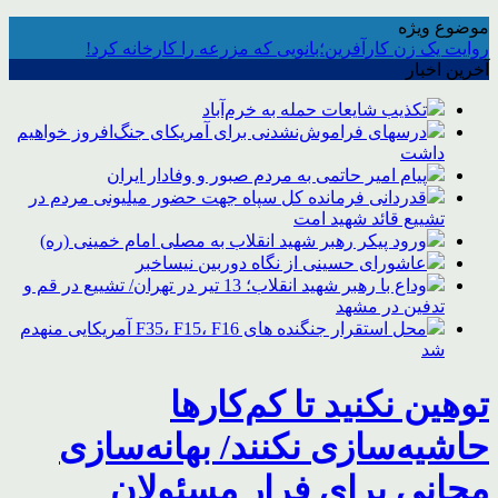
موضوع ویژه
روایت یک زن کارآفرین؛بانویی که مزرعه را کارخانه کرد!
آخرین اخبار
تکذیب شایعات حمله به خرم‌آباد
درسهای فراموش‌نشدنی برای آمریکای جنگ‌افروز خواهیم
داشت
پیام امیر حاتمی به مردم صبور و وفادار ایران
قدردانی فرمانده کل سپاه جهت حضور میلیونی مردم در
تشییع قائد شهید امت
ورود پیکر رهبر شهید انقلاب به مصلی امام خمینی (ره)
عاشورای حسینی از نگاه دوربین نیساخبر
وداع با رهبر شهید انقلاب؛ 13 تیر در تهران/ تشییع در قم و
تدفین در مشهد
محل استقرار جنگنده های F35، F15، F16 آمریکایی منهدم
شد
توهین نکنید تا کم‌کارها
حاشیه‌سازی نکنند/ بهانه‌سازی
مجانی برای فرار مسئولان