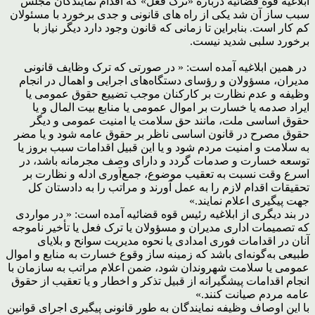
ابلاغیه قوه قضائیه درباره «ترک فعل» که اقدام نمایندگان مجلس
سبب ساز آن شد یکی از راه های قانونی و جدی برخورد با مسئولان
کم کار است. بنابراین تا زمانی که قانون وجود دارد دیگر نیاز با
برخورد سلبی شدید نیست.
در همین ابلاغیه آمده است: « در صورتی که ترک وظایف قانونی
مدیران، مسؤولان و رؤسای دستگاه‌های اجرایی و اهمال در انجام
وظیفه و عدم نظارت بر کارکنان موجب تضییع حقوق عمومی یا
ایراد صدمه یا خسارت بر اموال عمومی یا منابع بیت المال و یا
حقوق اساسی ملت، مانند حق سلامت یا امنیت عمومی و دیگر
حقوق مصرح در قانون اساسی ناظر بر حقوق عامه شود و یا مضر
به سلامت و امنیت مردم شود و یا این قبیل اقدامات سبب بروز یا
توسعه خسارت و صدمات گردد و دارای وصف مجرمانه باشد، در
اسرع وقت نسبت به تعقیب موضوع، جمع‌آوری ادله و نظارت بر
تحقیقات اقدام لازم را به عمل آورند و مراتب را به دادستان کل
جهت پیگیری اعلام نمایند.»
در بند دیگری از ابلاغیه رئیس قوه قضائیه آمده است: « در مواردی
که تصمیمات اداری مدیران و مسؤولان یا ترک فعل یا تأخیر ناموجه
آنان در اقدامات فوری امدادی یا نحوه مدیریت سوانح و بلایای
طبیعی به‌گونه‌ای باشد که زمینه ساز وقوع خسارت به منابع و اموال
عمومی یا سلامت شهروندان شود، ضمن اعلام مراتب به سازمان با
انجام اقدامات پیشگیرانه از قبیل تذکر و اخطار و یا تعقیب از حقوق
عامه مردم صیانت کنند.»
با این اوصاف وظیفه نمایندگان به طور قانونی پیگیری اجرای قوانین