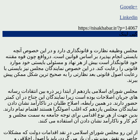
+Google
Linkedin
https://nisakhabar.ir/?p=14067
کپی لینک
مجلس وظیفه نظارت و قانونگذاری دارد و در این خصوص آنچه
بایستی انجام بپذیرد بر اساس قوانین است. درواقع چون قوه مقننه
خود قانونگذار است بیش از هر نهاد و مسئولی بایستی خود موارد
قانونی را رعایت کند. در این خصوص نمایندگان مجلس نیز بایستی با
رعایت اصول قانونی بعد نظارتی را به صحیح ترین شکل ممکن پیش
ببرند.
مجلس شورای اسلامی یازدهم از ابتدا زیر ذره بین انتقادات رسانه
های جریان اصلاحات بوده است زیرا نمایندگان این جناح در آن کمتر
حضور دارند. در همین رابطه، اصلاح طلبان در ناکارآمد نشان دادن
نمایندگان مجلس یازدهم که اغلب اصولگرا هستند اهتمام تمام دارند.
بدین جهت از هر نوع اقدامی برای توجه جامعه به سمت مجلس و
کم کار و ناکارآمد نشان دادن آن استفاده می کنند.
از این رو مجلس شورای اسلامی در نقد اقدامات دولت که مشکلات
حاضر به نقش مدیریتی آن باز می گردد، باید با اصول اخلاقی و