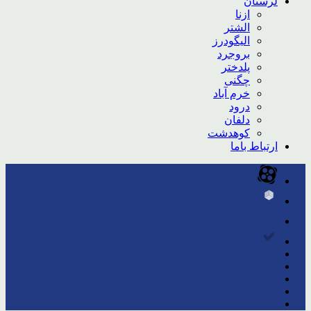
لرستان
ازنا
الشتر
الیگودرز
بروجرد
پلدختر
چگنی
خرم آباد
درود
دلفان
کوهدشت
ارتباط باما