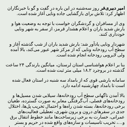
امیر دبیری‌فر
روز سه‌شنبه در این باره در گفت و گو با خبرنگاران
اظهار کرد: تلاش برای بازگشایی جاده ونایی آغاز شده است.
وی از مسافران و گردشگران خواست با توجه به وضعیت هوا و
بارش شدید باران و اعلام هشدار قرمز، از سفر به شهر ونایی
خودداری کنند.
شهردار ونایی یادآور شد: بارش شدید باران از شب گذشته آغاز و
سطح آب رودخانه ونایی که از مرکز شهر عبور می‌کند، بالا آمده
ولی لایروبی رودخانه انجام شده است.
بنا بر اعلام هواشناسی استان لرستان، میانگین بارندگی ۲۴ ساعت
گذشته در بروجرد ۱۸.۲ میلی متر ثبت شده است.
سامانه بارشی قوی که از بامداد سه شنبه در استان فعال شده
است تا بامداد چهارشنبه ادامه دارد.
بالا آمدن ناگهانی سطح آب رودخانه‌ها، سیلابی شدن مسیل‌ها و
رودخانه‌های فصلی، آب‌گرفتگی معابر به صورت گسترده، طغیان
برخی رودخانه‌ها، بسته شدن راه‌ها و احتمال تخریب پل‌ها، اختلال
جدی در سفرهای درون و برون شهری، تعطیلی فعالیت‌های
عمرانی، خسارت به برخی زیرساخت‌ها مانند خطوط انتقال برق
و…، تخریب تاسیسات و سازه‌های واقع شده در حریم و بستر