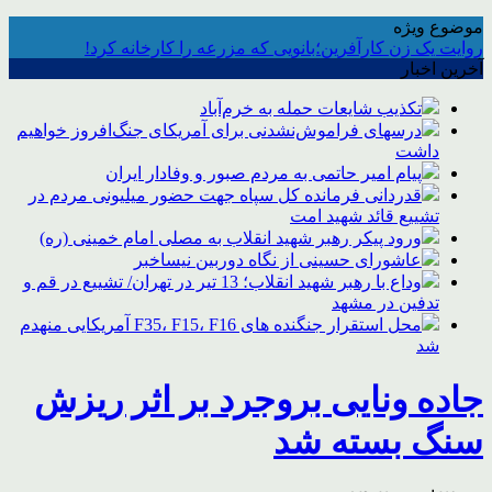
موضوع ویژه
روایت یک زن کارآفرین؛بانویی که مزرعه را کارخانه کرد!
آخرین اخبار
تکذیب شایعات حمله به خرم‌آباد
درسهای فراموش‌نشدنی برای آمریکای جنگ‌افروز خواهیم
داشت
پیام امیر حاتمی به مردم صبور و وفادار ایران
قدردانی فرمانده کل سپاه جهت حضور میلیونی مردم در
تشییع قائد شهید امت
ورود پیکر رهبر شهید انقلاب به مصلی امام خمینی (ره)
عاشورای حسینی از نگاه دوربین نیساخبر
وداع با رهبر شهید انقلاب؛ 13 تیر در تهران/ تشییع در قم و
تدفین در مشهد
محل استقرار جنگنده های F35، F15، F16 آمریکایی منهدم
شد
جاده ونایی بروجرد بر اثر ریزش
سنگ بسته شد