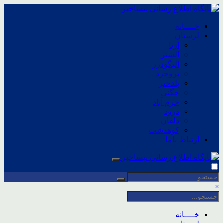
خــــانه
لرستان
ازنا
الشتر
الیگودرز
بروجرد
پلدختر
چگنی
خرم آباد
درود
دلفان
کوهدشت
ارتباط باما
×
خــــانه