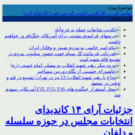
موضوع ویژه
روایت یک زن کارآفرین؛بانویی که مزرعه را کارخانه کرد!
آخرین اخبار
تکذیب شایعات حمله به خرم‌آباد
درسهای فراموش‌نشدنی برای آمریکای جنگ‌افروز خواهیم
داشت
پیام امیر حاتمی به مردم صبور و وفادار ایران
قدردانی فرمانده کل سپاه جهت حضور میلیونی مردم در
تشییع قائد شهید امت
ورود پیکر رهبر شهید انقلاب به مصلی امام خمینی (ره)
عاشورای حسینی از نگاه دوربین نیساخبر
وداع با رهبر شهید انقلاب؛ 13 تیر در تهران/ تشییع در قم و
تدفین در مشهد
محل استقرار جنگنده های F35، F15، F16 آمریکایی منهدم
شد
جزئیات آرای ۱۴ کاندیدای
انتخابات مجلس در حوزه سلسله
و دلفان