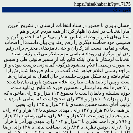
https://nisakhabar.ir/?p=17175
کپی لینک
احسان یاوری با حضور در ستاد انتخابات لرستان در تشریح آخرین
آمار انتخابات در استان اظهار کرد: از همه مردم عزیز و هم
استانی‌های غیور و وظبفه‌شناس تشکر می‌کنم که با حضور گرم و
صمیمی خود حماسه دیگری را رقم زدند
وی بیان داشت: از اصحاب
رسانه و تمامی دست اندرکاران و حتی نامزدهای محترم برای رقم
زدن این برگزاری رویداد سیاسی مهم تشکر می‌کنم.
رئیس ستاد
انتخابات لرستان با بیان اینکه نتایج باید از مسیر قانونی طی و سپس
به صورت رسمی اعلام می‌شود هرگونه گمانه‌زنی درست نبوده و از
مراجع رسمی اعلام خواهد شد، گفت: در تمام حوزه‌ها شمارش آرا
اتمام یافته و به شکل صورت‌جلسه در حال انتقال به فرمانداری‌ها
است و پس از تایید هیات نظارت اعلام می‌شود.
یاوری بیان داشت:
از ۷ حوزه انتخابیه لرستان، نخستین حوزه که نتایج آن تایید شده،
حوزه سلسله و دلفان است با مجموع ۱۱۳ هزار و ۵ رای ماخوذه که
از این میزان ۱۰۹ هزار و ۴۳۵ رای صحیح است که اسامی نامزدها به
ترتیب آقای محمدحسین محمدی با ۴۳ هزار و ۴۴۵ رای، یحیی
ابراهیمی با ۳۵ هزار و ۱۳۷ رای، مهدی حسنوند با ۱۴ هزار و ۸۷ رای،
امیرمحمد ایران‌دوست با ۷ هزار و ۹۸۰ رای، علی یوسفوند با ۳ هزار
و ۷۹۶ رای، احمد نظری با ۲ هزار و ۱۰۲ رای، مهدی بهرامی با هزار
و ۸۰۹ رای، یونس نظری با ۸۲۴ رای، ضیافت بیاتی با ۱۲۸ رای، رضا
کاکولوند با ۷۳ رای، سعید لکی با ۲۶ رای، حمید کاکولوند با ۱۵ رای،