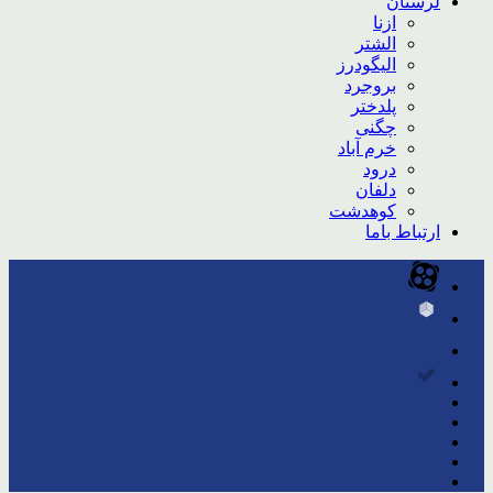
لرستان
ازنا
الشتر
الیگودرز
بروجرد
پلدختر
چگنی
خرم آباد
درود
دلفان
کوهدشت
ارتباط باما