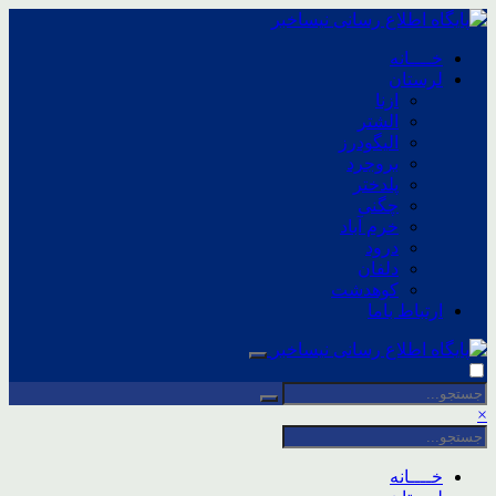
خــــانه
لرستان
ازنا
الشتر
الیگودرز
بروجرد
پلدختر
چگنی
خرم آباد
درود
دلفان
کوهدشت
ارتباط باما
×
خــــانه